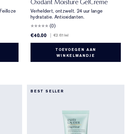
Oxidant Moisture GelCreme
Feilloze
Verheldert, ontzwelt. 24 uur lange
hydratatie. Antioxidanten.
(0)
€40.00
|
€2.67
/ml
TOEVOEGEN AAN
WINKELMANDJE
BEST SELLER