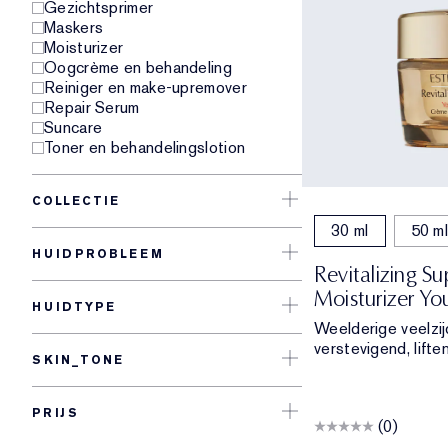
Gezichtsprimer
Maskers
Moisturizer
Oogcrème en behandeling
Reiniger en make-upremover
Repair Serum
Suncare
Toner en behandelingslotion
COLLECTIE
30 ml
50 ml
HUIDPROBLEEM
Revitalizing S
Moisturizer Y
HUIDTYPE
Weelderige veelzij
verstevigend, lifte
SKIN_TONE
PRIJS
(0)