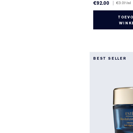
€92.00
|
€3.07
/ml
TOEV
WINK
BEST SELLER