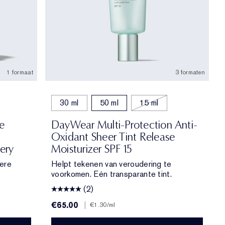
1 formaat
3 formaten
30 ml
50 ml
15 ml
e
DayWear Multi-Protection Anti-
Oxidant Sheer Tint Release
ery
Moisturizer SPF 15
ere
Helpt tekenen van veroudering te
voorkomen. Eén transparante tint.
(2)
€65.00
|
€1.30
/ml