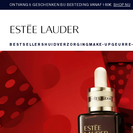
ONTVANG 5 GESCHENKEN BIJ BESTEDING VANAF 160€.
SHOP NU
BESTSELLERS
HUIDVERZORGING
MAKE-UP
GEUR
RE