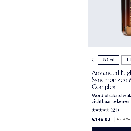
15 ml
30 ml
50 ml
11
Advanced Nigh
Synchronized 
Complex
Word stralend wak
zichtbaar tekenen 
(21)
€146.00
|
€2.92
/m