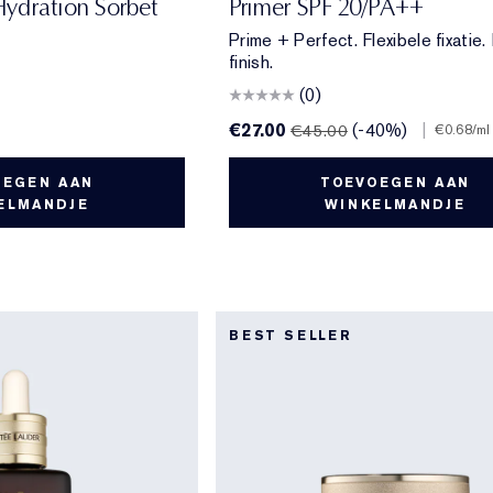
ydration Sorbet
Primer SPF 20/PA++
Prime + Perfect. Flexibele fixatie. 
finish.
(0)
€27.00
(-40%)
|
€45.00
€0.68
/ml
OEGEN AAN
TOEVOEGEN AAN
ELMANDJE
WINKELMANDJE
BEST SELLER