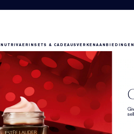
-NUTRIV
AERIN
SETS & CADEAUS
VERKEN
AANBIEDINGE
C
Giv
sel