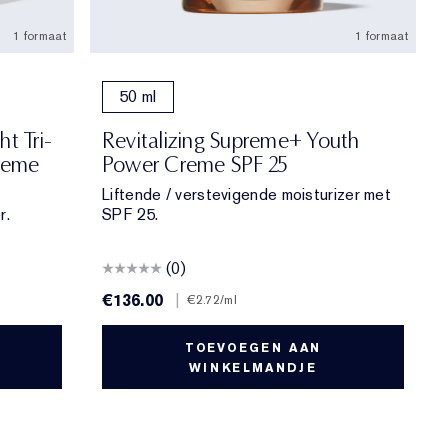
1 formaat
1 formaat
50 ml
ht Tri-
Revitalizing Supreme+ Youth
reme
Power Creme SPF 25
Liftende / verstevigende moisturizer met
r.
SPF 25.
(0)
€136.00
|
€2.72
/ml
TOEVOEGEN AAN
WINKELMANDJE