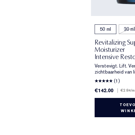
50 ml
30 ml
Revitalizing S
Moisturizer
Intensive Rest
Verstevigt. Lift. V
zichtbaarheid van l
(1)
€142.00
|
€2.84
/m
TOEV
WINK