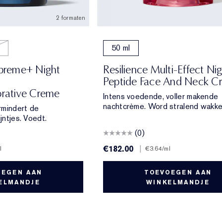
2 formaten
50 ml
upreme+ Night
Resilience Multi-Effect Nig
Peptide Face And Neck C
orative Creme
Intens voedende, voller makende
nachtcrème. Word stralend wakke
ermindert de
ijntjes. Voedt.
(0)
€182.00
|
l
€3.64
/ml
OEGEN AAN
TOEVOEGEN AAN
ELMANDJE
WINKELMANDJE