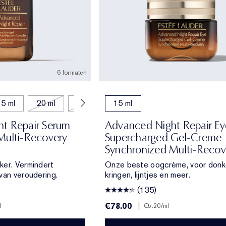
6 formaten
5 ml
20 ml
75 ml
15 ml
t Repair Serum
Advanced Night Repair Ey
Multi-Recovery
Supercharged Gel-Creme
Synchronized Multi-Recov
ker. Vermindert
Onze beste oogcrème, voor donk
van veroudering.
kringen, lijntjes en meer.
(135)
€78.00
|
l
€5.20
/ml