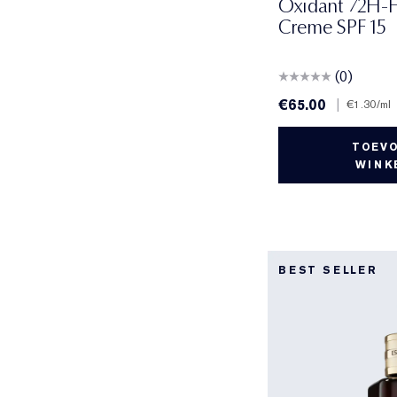
Oxidant 72H-H
Creme SPF 15
(0)
€65.00
|
€1.30
/ml
TOEV
WINK
BEST SELLER