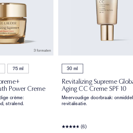
3 formaten
75 ml
30 ml
upreme+
Revitalizing Supreme Globa
outh Power Creme
Aging CC Creme SPF 10
dige crème:
Meervoudige doorbraak: onmiddell
nd, stralend.
revitalisatie.
(6)