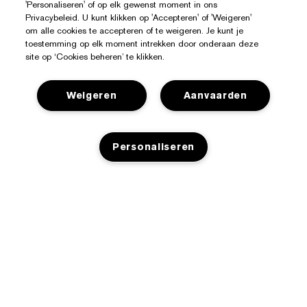
'Personaliseren' of op elk gewenst moment in ons
Privacybeleid. U kunt klikken op 'Accepteren' of 'Weigeren'
om alle cookies te accepteren of te weigeren. Je kunt je
toestemming op elk moment intrekken door onderaan deze
site op ‘Cookies beheren’ te klikken.
Hulp Nodig?
Weigeren
Aanvaarden
Mijn bestelling volgen
Over Estée Lauder
Contact opnemen
Personaliseren
Toezeggingen
Contacteer Fabrikant
Shop
Bedrijfsinformatie
Verzendinformatie
Aanbiedingen
Ingrediënten Glossarium
Retourneren en inruilen
Privacy En Voorwaarden
Store Locator
Vacatures
Veelgestelde vragen
Privacybeleid
Chat met ons
Algemene voorwaarden
Gebruiksvoorwaarden