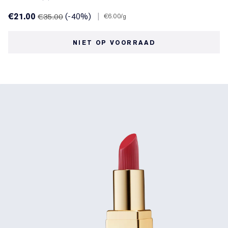
€21.00
(-40%)
|
€35.00
€6.00
/g
NIET OP VOORRAAD