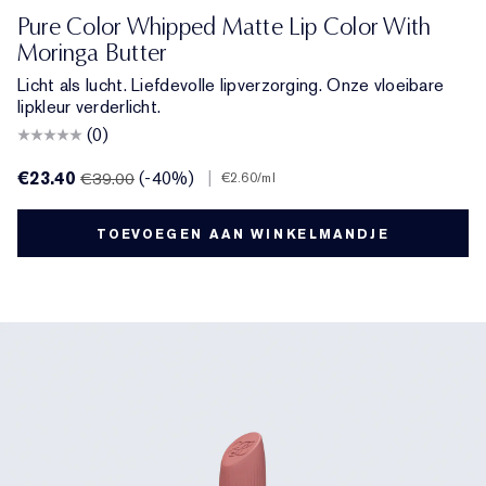
929 Sweet Tart
922 Cocoa Whip
926 Cloud Nine
927 Hot Fuse
921 Air Kiss
930 Bar Noir
935 Shock Me
Pure Color Whipped Matte Lip Color With
Moringa Butter
Licht als lucht. Liefdevolle lipverzorging. Onze vloeibare
lipkleur verderlicht.
(0)
€23.40
(-40%)
|
€39.00
€2.60
/ml
TOEVOEGEN AAN WINKELMANDJE