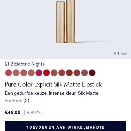
12 Tinten:
212 Electric Nights
212 Electric Nights
112 HIGH FREQUENCY
201 Ulterior Motive
101 Static
302 Last Impression
303 Heartbeet
106 Double or Nothing
110 Wrong Place, Right Time
120 Temperature Rising
115 Off the Record
301 Smokescreen
211 Night Moves
Pure Color Explicit Silk Matte Lipstick
Een gedurfde keuze. Intense kleur. Silk Matte.
(0)
€48.00
|
€68.57
/g
TOEVOEGEN AAN WINKELMANDJE