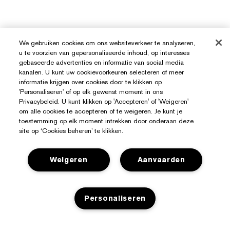
We gebruiken cookies om ons websiteverkeer te analyseren,
u te voorzien van gepersonaliseerde inhoud, op interesses
gebaseerde advertenties en informatie van social media
kanalen. U kunt uw cookievoorkeuren selecteren of meer
informatie krijgen over cookies door te klikken op
'Personaliseren' of op elk gewenst moment in ons
Privacybeleid. U kunt klikken op 'Accepteren' of 'Weigeren'
om alle cookies te accepteren of te weigeren. Je kunt je
Hulp Nodig?
toestemming op elk moment intrekken door onderaan deze
site op ‘Cookies beheren’ te klikken.
Mijn bestelling volgen
Over Estée Lauder
Contact opnemen
Weigeren
Aanvaarden
Toezeggingen
Contacteer Fabrikant
Shop
Bedrijfsinformatie
Verzendinformatie
Personaliseren
Aanbiedingen
Ingrediënten Glossarium
Retourneren en inruilen
Privacy En Voorwaarden
Store Locator
Vacatures
Veelgestelde vragen