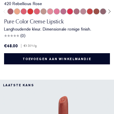
420 Rebellious Rose
420 Rebellious Rose
840 Show Stopper
857 Unleashed
330 Impassioned
320 Defiant Coral
826 Modern Muse
260 Eccentric
220 Powerful
410 Dynamic
535 Pretty Vain
441 Rose Tea
561 Intense Nude
608 Uncontrolla
818 Coveta
692 Insi
440 
Pure Color Creme Lipstick
Langhoudende kleur. Dimensionale romige finish.
(0)
€48.00
|
€13.71
/g
TOEVOEGEN AAN WINKELMANDJE
LAATSTE KANS