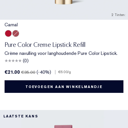
2 Tinten:
Carnal
Carnal
Rebellious Rose
Pure Color Creme Lipstick Refill
Crème navulling voor langhoudende Pure Color Lipstick.
(0)
€21.00
(-40%)
|
€35.00
€6.00
/g
TOEVOEGEN AAN WINKELMANDJE
LAATSTE KANS