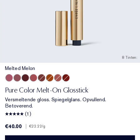
8 Tinten:
Melted Melon
Melted Melon
Melted Mauve
Melted Scarlet
Melted Rose
Melted Maple
Melted Tangerine
Melted Blush
Melted Garnet
Pure Color Melt-On Glosstick
Versmeltende gloss. Spiegelglans. Opvullend.
Betoverend.
(1)
€40.00
|
€22.22
/g