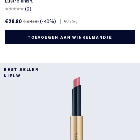
Lustre finish.
(0)
€28.80
(-40%)
|
€48.00
€8.23
/g
TOEVOEGEN AAN WINKELMANDJE
BEST SELLER
NIEUW