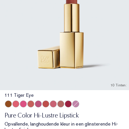
10 Tinten:
111 Tiger Eye
111 Tiger Eye
566 Frosted Apricot
565 Starlit Pink
546 Angel Lips
223 Candy
333 Persuasive
420 Rebellious Rose
130 Slow Burn
563 Hot Kiss
221 Pink Parfait
Pure Color Hi-Lustre Lipstick
Opvallende, langhoudende kleur in een glinsterende Hi-