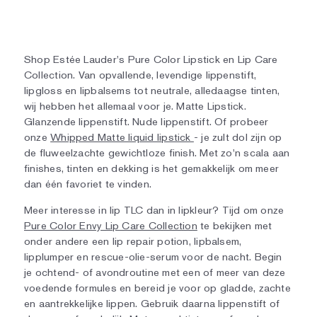
Shop Estée Lauder's Pure Color Lipstick en Lip Care
Collection. Van opvallende, levendige lippenstift,
lipgloss en lipbalsems tot neutrale, alledaagse tinten,
wij hebben het allemaal voor je. Matte Lipstick.
Glanzende lippenstift. Nude lippenstift. Of probeer
onze
Whipped Matte liquid lipstick
- je zult dol zijn op
de fluweelzachte gewichtloze finish. Met zo'n scala aan
finishes, tinten en dekking is het gemakkelijk om meer
dan één favoriet te vinden.
Meer interesse in lip TLC dan in lipkleur? Tijd om onze
Pure Color Envy Lip Care Collection
te bekijken met
onder andere een lip repair potion, lipbalsem,
lipplumper en rescue-olie-serum voor de nacht. Begin
je ochtend- of avondroutine met een of meer van deze
voedende formules en bereid je voor op gladde, zachte
en aantrekkelijke lippen. Gebruik daarna lippenstift of