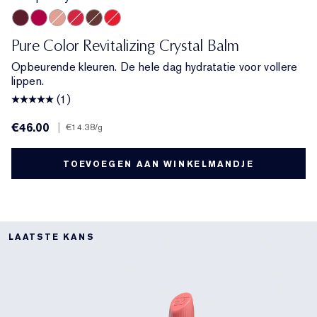
6 Hope Crystal
5 Love Crystal
2 Cosmic Crystal
4 Caring Crystal
7 Divine Crystal
3 Sun Crystal
Pure Color Revitalizing Crystal Balm
Opbeurende kleuren. De hele dag hydratatie voor vollere
lippen.
(1)
€46.00
|
€14.38
/g
TOEVOEGEN AAN WINKELMANDJE
LAATSTE KANS