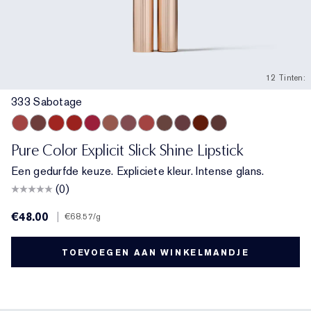
12 Tinten:
333 Sabotage
333 Sabotage
404 No Tomorrow
914 Adrenaline Rush
419 Playtime
915 Score to Settle
903 Wrong Number
119 Out of Time
940 Without Pause
902 Call 555
321 Shhhh...
222 Heat of the Moment
803 Second Glance
Pure Color Explicit Slick Shine Lipstick
Een gedurfde keuze. Expliciete kleur. Intense glans.
(0)
€48.00
|
€68.57
/g
TOEVOEGEN AAN WINKELMANDJE