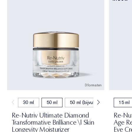
3 formaten
30 ml
50 ml
50 ml (bijvullen)
15 ml
Re-Nutriv Ultimate Diamond
Re-Nut
Transformative Brilliance \| Skin
Age Re
Longevity Moisturizer
Eye C