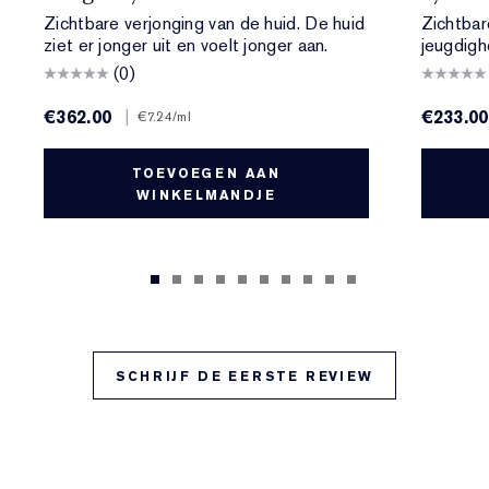
Zichtbare verjonging van de huid. De huid
Zichtbar
ziet er jonger uit en voelt jonger aan.
jeugdigh
(0)
€362.00
|
€233.00
€7.24
/ml
TOEVOEGEN AAN
WINKELMANDJE
SCHRIJF DE EERSTE REVIEW