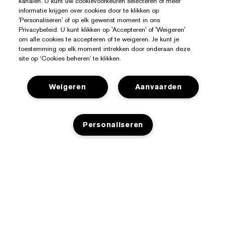
kanalen. U kunt uw cookievoorkeuren selecteren of meer
informatie krijgen over cookies door te klikken op
'Personaliseren' of op elk gewenst moment in ons
Privacybeleid. U kunt klikken op 'Accepteren' of 'Weigeren'
om alle cookies te accepteren of te weigeren. Je kunt je
toestemming op elk moment intrekken door onderaan deze
site op ‘Cookies beheren’ te klikken.
Weigeren
Aanvaarden
Personaliseren
Hulp Nodig?
Mijn bestelling volgen
Over Estée Lauder
Contact opnemen
Toezeggingen
Contacteer Fabrikant
Shop
Bedrijfsinformatie
Verzendinformatie
Aanbiedingen
Ingrediënten Glossarium
Retourneren en inruilen