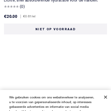
Lichte, snel absorberende hydratatie voor de handen.
(0)
€20.00
|
€0.67
/ml
NIET OP VOORRAAD
We gebruiken cookies om ons websiteverkeer te analyseren,
u te voorzien van gepersonaliseerde inhoud, op interesses
gebaseerde advertenties en informatie van social media