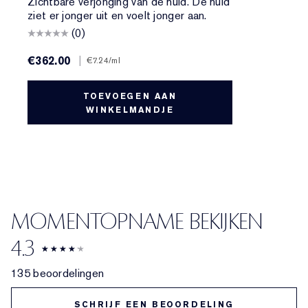
Zichtbare verjonging van de huid. De huid
ziet er jonger uit en voelt jonger aan.
(0)
€362.00
|
€7.24
/ml
TOEVOEGEN AAN
WINKELMANDJE
MOMENTOPNAME BEKIJKEN
4.3
135 beoordelingen
SCHRIJF EEN BEOORDELING