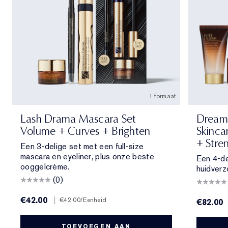
1 formaat
Lash Drama Mascara Set
Dream 
Volume + Curves + Brighten
Skinca
+ Stre
Een 3-delige set met een full-size
mascara en eyeliner, plus onze beste
Een 4-de
ooggelcrème.
huidverz
(0)
€42.00
|
€42.00
/Eenheid
€82.00
TOEVOEGEN AAN