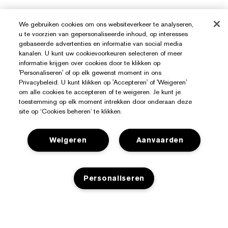
We gebruiken cookies om ons websiteverkeer te analyseren,
u te voorzien van gepersonaliseerde inhoud, op interesses
gebaseerde advertenties en informatie van social media
kanalen. U kunt uw cookievoorkeuren selecteren of meer
Hulp Nodig?
informatie krijgen over cookies door te klikken op
'Personaliseren' of op elk gewenst moment in ons
Privacybeleid. U kunt klikken op 'Accepteren' of 'Weigeren'
Mijn bestelling volgen
om alle cookies te accepteren of te weigeren. Je kunt je
Over Estée Lauder
toestemming op elk moment intrekken door onderaan deze
Contact opnemen
site op ‘Cookies beheren’ te klikken.
Toezeggingen
Contacteer Fabrikant
Shop
Bedrijfsinformatie
Weigeren
Aanvaarden
Verzendinformatie
Aanbiedingen
Ingrediënten Glossarium
Retourneren en inruilen
Privacy En Voorwaarden
Store Locator
Vacatures
Veelgestelde vragen
Personaliseren
Privacybeleid
Chat met ons
Algemene voorwaarden
Gebruiksvoorwaarden
TOEVOEGEN AAN WINKELMANDJE