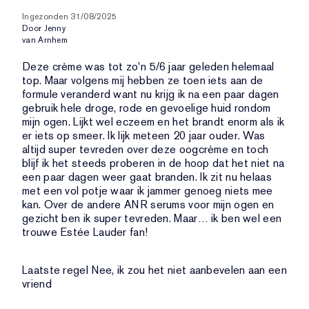
Ingezonden
31/08/2025
Door
Jenny
van
Arnhem
Deze crème was tot zo'n 5/6 jaar geleden helemaal
top. Maar volgens mij hebben ze toen iets aan de
formule veranderd want nu krijg ik na een paar dagen
gebruik hele droge, rode en gevoelige huid rondom
mijn ogen. Lijkt wel eczeem en het brandt enorm als ik
er iets op smeer. Ik lijk meteen 20 jaar ouder. Was
altijd super tevreden over deze oogcrème en toch
blijf ik het steeds proberen in de hoop dat het niet na
een paar dagen weer gaat branden. Ik zit nu helaas
met een vol potje waar ik jammer genoeg niets mee
kan. Over de andere ANR serums voor mijn ogen en
gezicht ben ik super tevreden. Maar… ik ben wel een
trouwe Estée Lauder fan!
Laatste regel
Nee, ik zou het niet aanbevelen aan een
vriend