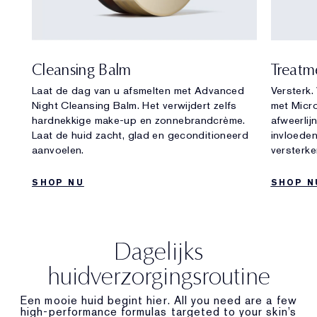
Cleansing Balm
Treatm
Laat de dag van u afsmelten met Advanced
Versterk.
Night Cleansing Balm. Het verwijdert zelfs
met Micr
hardnekkige make-up en zonnebrandcrème.
afweerlij
Laat de huid zacht, glad en geconditioneerd
invloeden
aanvoelen.
versterke
SHOP NU
SHOP N
Dagelijks
huidverzorgingsroutine
Een mooie huid begint hier. All you need are a few
high-performance formulas targeted to your skin’s