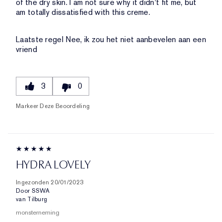
of the dry skin. I am not sure why it didn't fit me, but
am totally dissatisfied with this creme.
Laatste regel
Nee, ik zou het niet aanbevelen aan een
vriend
3
0
Markeer Deze Beoordeling
HYDRA LOVELY
Ingezonden
20/01/2023
Door
SSWA
van
Tilburg
monsterneming