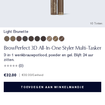
10 Tinten:
Light Brunette
Light Brunette
Taupe
Brunette
Cool Grey
Cool Brown
Blackened Brown
Dark Brunette
Cool Blonde
Warm Blonde
Auburn
BrowPerfect 3D All-In-One Styler Multi-Tasker
3-in-1 wenkbrauwpotlood, poeder en gel. Blijft 24 uur
zitten.
(0)
€32.00
|
€32.00
/Eenheid
TOEVOEGEN AAN WINKELMANDJE