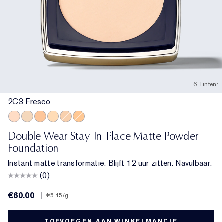
6 Tinten:
2C3 Fresco
2C3 Fresco
1W2 Sand
4C1 Outdoor Beige
2N1 Desert Beige
3C2 Pebble
3N2 Wheat
Double Wear Stay-In-Place Matte Powder
Foundation
Instant matte transformatie. Blijft 12 uur zitten. Navulbaar.
(0)
€60.00
|
€5.45
/g
TOEVOEGEN AAN WINKELMANDJE