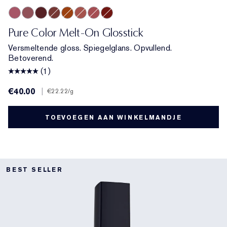
Melted Melon
Melted Mauve
Melted Scarlet
Melted Maple
Melted Tangerine
Melted Blush
Melted Rose
Melted Garnet
Pure Color Melt-On Glosstick
Versmeltende gloss. Spiegelglans. Opvullend.
Betoverend.
(1)
€40.00
|
€22.22
/g
TOEVOEGEN AAN WINKELMANDJE
BEST SELLER