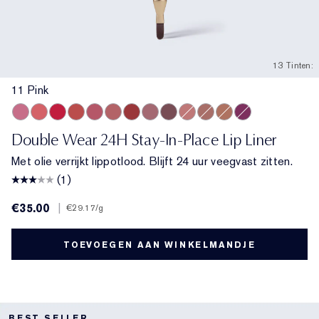
13 Tinten:
11 Pink
11 Pink
13 Coral
18 Red
333 Persuasive
420 Rebellious Rose
14 Rose
557 Fragile Ego
17 Mauve
10 Chestnut
15 Blush
8 Spice
9 Taupe
16 Plum
Double Wear 24H Stay-In-Place Lip Liner
Met olie verrijkt lippotlood. Blijft 24 uur veegvast zitten.
(1)
€35.00
|
€29.17
/g
TOEVOEGEN AAN WINKELMANDJE
BEST SELLER