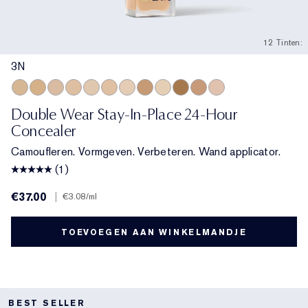
12 Tinten:
3N
3N
3W
3C
2N
1W
2W
1C
4N
1N
5W
4C
2C
Double Wear Stay-In-Place 24-Hour
Concealer
Camoufleren. Vormgeven. Verbeteren. Wand applicator.
(1)
€37.00
|
€3.08
/ml
TOEVOEGEN AAN WINKELMANDJE
BEST SELLER