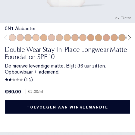
57 Tinten:
0N1 Alabaster
0N1 Alabaster
1N0 Porcelain
1W0 Warm Porcelain
1N1 Ivory Nude
1W1 Bone
1C2 Petal
1N2 Ecru
1W2 Sand
2C1 Pure Beige
2N1 Desert Beige
2W1 Dawn
2W1.5 Natural Sue
2C2 Pale Almo
2N2 Buff
2W2 Ra
2C3
Double Wear Stay-In-Place Longwear Matte
Foundation SPF 10
De nieuwe levendige matte. Blijft 36 uur zitten.
Opbouwbaar + ademend.
(12)
€60.00
|
€2.00
/ml
TOEVOEGEN AAN WINKELMANDJE