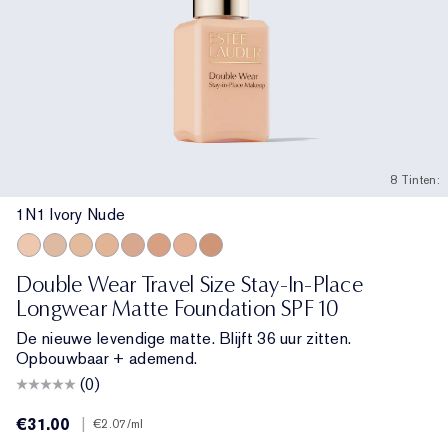
8 Tinten:
1N1 Ivory Nude
1N1 Ivory Nude
1N2 Ecru
1W2 Sand
2N1 Desert Beige
2C2 Pale Almond
3N1 Ivory Beige
3C2 Pebble
4N1 Shell Beige
Double Wear Travel Size Stay-In-Place
Longwear Matte Foundation SPF 10
De nieuwe levendige matte. Blijft 36 uur zitten.
Opbouwbaar + ademend.
(0)
€31.00
|
€2.07
/ml