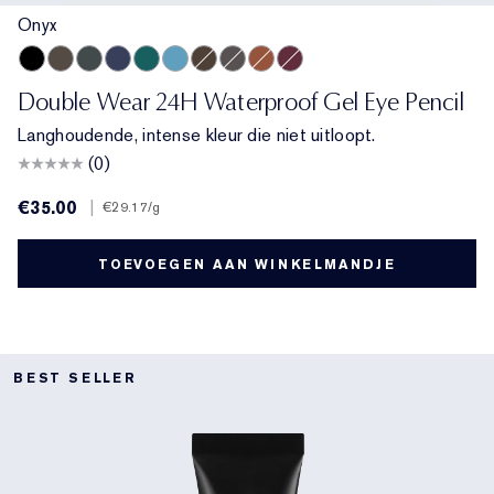
Onyx
Onyx
Espresso
Smoke
Sapphire
Emerald Volt
Turquoise
Cocoa
Night Diamond
Bronze
Aubergine
Double Wear 24H Waterproof Gel Eye Pencil
Langhoudende, intense kleur die niet uitloopt.
(0)
€35.00
|
€29.17
/g
TOEVOEGEN AAN WINKELMANDJE
BEST SELLER