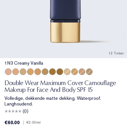
12 Tinten:
1N3 Creamy Vanilla
1C1 Cool Bone
2W1 Dawn
1N3 Creamy Vanilla
3W2 Cashew
4W1 Honey Bronze
3C4 Medium/Deep
5W2 Rich Caramel
6W1 Sandalwood
2N1 Desert Beige
2W2 Rattan
3N1 Ivory Beige
2C5 Creamy Tan
Double Wear Maximum Cover Camouflage
Makeup For Face And Body SPF 15
Volledige, dekkende matte dekking. Waterproof.
Langhoudend.
(0)
€60.00
|
€2.00
/ml