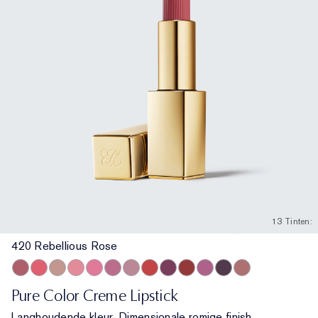
13 Tinten:
420 Rebellious Rose
420 Rebellious Rose
320 Defiant Coral
826 Modern Muse
260 Eccentric
220 Powerful
410 Dynamic
561 Intense Nude
608 Uncontrollable
440 Irresistible
541 LA Noir
450 Insolent Plum
685 Midnight Kiss
862 Untamable
Pure Color Creme Lipstick
Langhoudende kleur. Dimensionale romige finish.