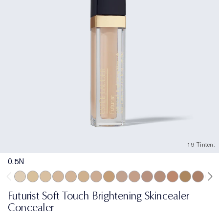
19 Tinten:
0.5N
0.5N
1N
1W
1C
2N
2W
2C
3W
0.5C
3C
2.5C
3.5C
3N
4W
4C
4N
Futurist Soft Touch Brightening Skincealer
Concealer