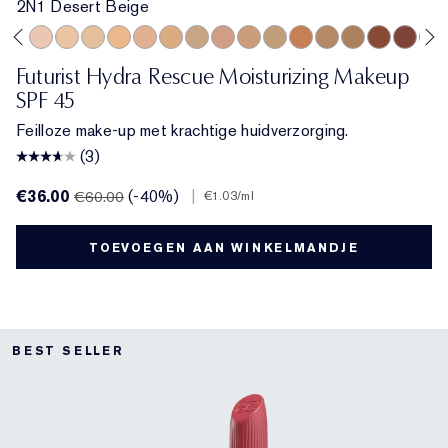
2N1 Desert Beige
ge
ol Bone
 Porcelain
1N2 Ecru
2C3 Fresco
2N1 Desert Beige
1W2 Sand
2W1 Dawn
3N1 Ivory Beige
3W1 Tawny
3W2 Cashew
3N2 Wheat
4N1 Shell Beige
4N2 Spiced Sand
5W1 Bronze
5W2 Rich Caramel
6N2 Mocha
6W1 Sanda
7N2 Ric
8N2
Futurist Hydra Rescue Moisturizing Makeup
SPF 45
Feilloze make-up met krachtige huidverzorging.
(3)
€36.00
(-40%)
|
€60.00
€1.03
/ml
TOEVOEGEN AAN WINKELMANDJE
BEST SELLER