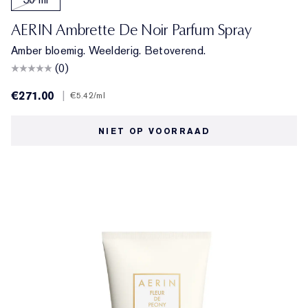
AERIN Ambrette De Noir Parfum Spray
Amber bloemig. Weelderig. Betoverend.
(0)
€271.00
|
€5.42
/ml
NIET OP VOORRAAD