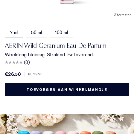
3 formaten
7 ml
50 ml
100 ml
AERIN Wild Geranium Eau De Parfum
Weelderig bloemig. Stralend. Betoverend.
(0)
€26.50
|
€3.79
/ml
TOEVOEGEN AAN WINKELMANDJE