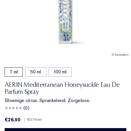
3 formaten
7 ml
50 ml
100 ml
AERIN Mediterranean Honeysuckle Eau De
Parfum Spray
Bloemige citrus. Sprankelend. Zorgeloos.
(0)
€26.50
|
€3.79
/ml