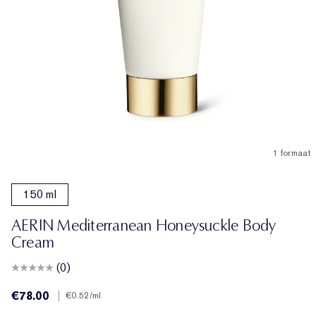
1 formaat
150 ml
AERIN Mediterranean Honeysuckle Body
Cream
(0)
€78.00
|
€0.52
/ml