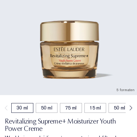
5 formaten
30 ml
50 ml
75 ml
15 ml
50 ml (bijv
Revitalizing Supreme+ Moisturizer Youth
Power Creme