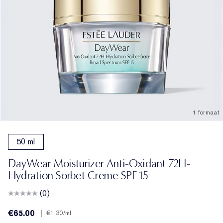
1 formaat
50 ml
DayWear Moisturizer Anti-Oxidant 72H-
Hydration Sorbet Creme SPF 15
(0)
€65.00
|
€1.30
/ml