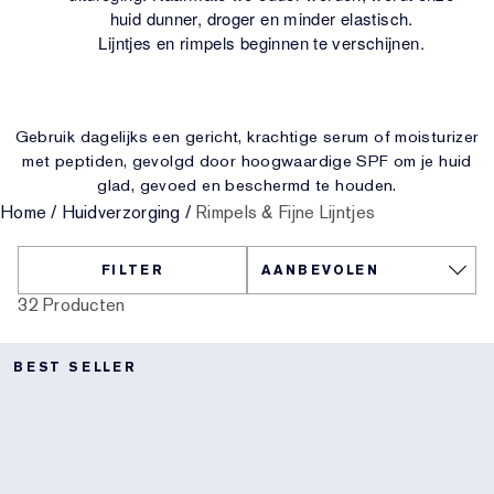
huid dunner, droger en minder elastisch.
Gerichte behandeling
Reslilience Multi-Effect
Essentials met SPF
Make-upremover
Foundation Finder
White Linen
Wild Geranium
Sets en cadeaus van AERIN
Lijntjes en rimpels beginnen te verschijnen.
Lipverzorging
Pink Ribbon-collectie
Laatste kans
Make-up navullingen
Laatste kans
Private collectie
Fleur De Peony
Fragrance Vinder
Gebruik dagelijks een gericht, krachtige serum of moisturizer
Navulbare schoonheid
Navulbare schoonheid
Het huis van Estée Lauder
Tuberose Gardenia
Wereld van AERIN
met peptiden, gevolgd door hoogwaardige SPF om je huid
glad, gevoed en beschermd te houden.
Home
/
Huidverzorging
/
Rimpels & Fijne Lijntjes
FILTER
32 Producten
BEST SELLER