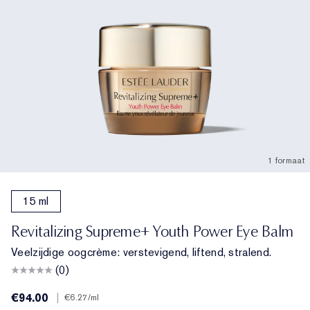
1 formaat
15 ml
Revitalizing Supreme+ Youth Power Eye Balm
Veelzijdige oogcrème: verstevigend, liftend, stralend.
(0)
€94.00
|
€6.27
/ml