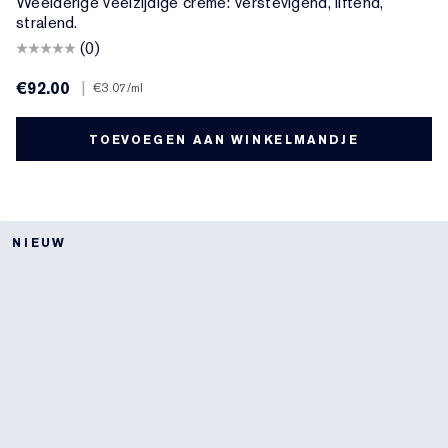
Weelderige veelzijdige crème: verstevigend, liftend,
stralend.
(0)
€92.00
|
€3.07
/ml
TOEVOEGEN AAN WINKELMANDJE
NIEUW