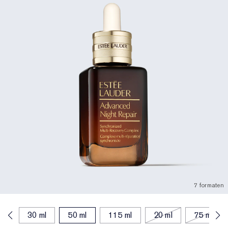
7 formaten
ml
30 ml
50 ml
115 ml
20 ml
75 ml