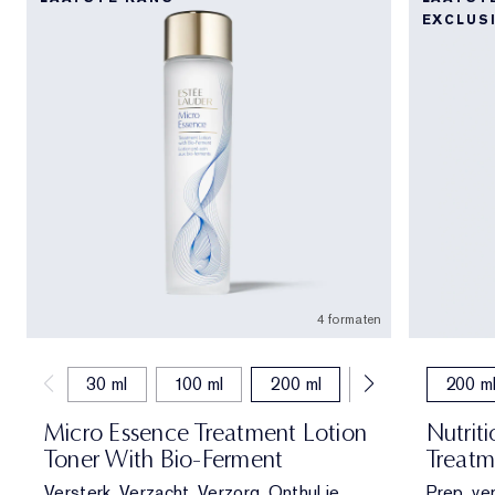
EXCLUS
4 formaten
30 ml
100 ml
200 ml
400 ml
200 m
Micro Essence Treatment Lotion
Nutrit
Toner With Bio-Ferment
Treatm
Versterk. Verzacht. Verzorg. Onthul je
Prep, ver