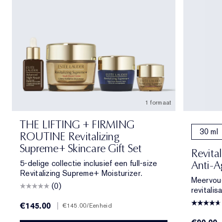
1 formaat
THE LIFTING + FIRMING
30 ml
ROUTINE Revitalizing
Supreme+ Skincare Gift Set
Revita
5-delige collectie inclusief een full-size
Anti-A
Revitalizing Supreme+ Moisturizer.
Meervoud
(0)
revitalisa
€145.00
|
€145.00
/Eenheid