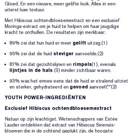
Gloed. En een nieuwe, meer gelifte look. Alles in een
uiterst luxe textuur.
Met Hibiscus ochtendbloesemextract en een exclusief
Moringa-extract om je huid te helpen om haar jeugdige
kracht te onthullen. De resultaten zijn merkbaar:
89% zei dat hun huid er meer
gelift
uitzag.(1)
95% zei dat de huid
steviger
aanvoelde.(2)
87% zei dat gezichtslijnen en
rimpels
(1), evenals
lijntjes in de hals
(3) minder zichtbaar waren.
93% was het ermee eens dat de huid er stralend uitziet
en sterker, gehydrateerd en
gevoed
aanvoelt.**(2)
YOUTH POWER-INGREDIËNTEN
Exclusief Hibiscus ochtendbloesemextract
Natuur op zijn krachtigst. Wetenschappers van Estée
Lauder ontdekten dat extract van Hibiscus Sinensis-
bloemen die in de ochtend geplukt zijn, de hoogste