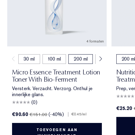
4 formaten
30 ml
100 ml
200 ml
400 ml
200 m
Micro Essence Treatment Lotion
Nutrit
Toner With Bio-Ferment
Treatm
Versterk. Verzacht. Verzorg. Onthul je
Prep, ver
innerlijke glans.
(0)
€25.20
€90.60
(-40%)
|
€151.00
€0.45
/ml
TOEVOEGEN AAN