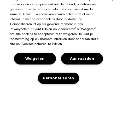
u te voorzien van gepersonaliseerde inhoud, op interesses
gebaseerde advertenties en informatie van social media
kanalen. U kunt uw cookievoorkeuren selecteren of meer
informatie krijgen over cookies door te klikken op
'Personaliseren' of op elk gewenst moment in ons
Privacybeleid. U kunt klikken op 'Accepteren' of 'Weigeren'
om alle cookies te accepteren of te weigeren. Je kunt je
toestemming op elk moment intrekken door onderaan deze
site op ‘Cookies beheren’ te klikken.
Weigeren
Aanvaarden
Personaliseren
Hulp Nodig?
Mijn bestelling volgen
Over Estée Lauder
Contact opnemen
NIET OP VOORRAAD
Toezeggingen
Contacteer Fabrikant
Shop
Bedrijfsinformatie