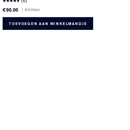
(6)
€90.00
|
€
€3.00
/ml
TOEVOEGEN AAN WINKELMANDJE