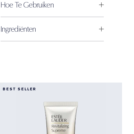
Hoe Te Gebruiken
Ingrediënten
BEST SELLER
L
D
R
E