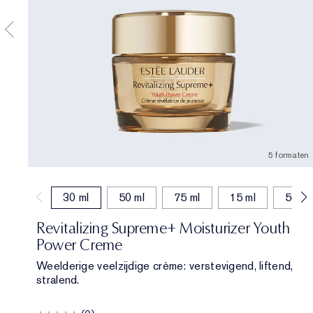
5 formaten
30 ml
50 ml
75 ml
15 ml
50 ml 
Revitalizing Supreme+ Moisturizer Youth
Power Creme
Weelderige veelzijdige crème: verstevigend, liftend,
stralend.