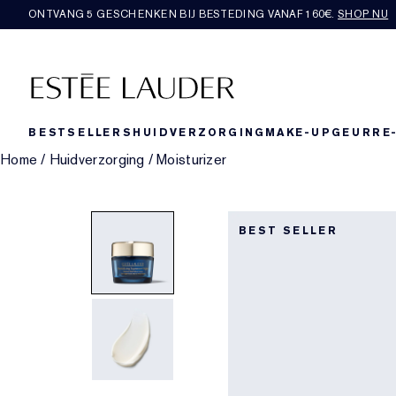
ONTVANG 5 GESCHENKEN BIJ BESTEDING VANAF 160€.
SHOP NU
BESTSELLERS
HUIDVERZORGING
MAKE-UP
GEUR
RE
Home
/
Huidverzorging
/
Moisturizer
BEST SELLER