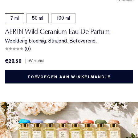
3 formaten
7 ml
50 ml
100 ml
AERIN Wild Geranium Eau De Parfum
Weelderig bloemig. Stralend. Betoverend.
(0)
€26.50
|
€3.79
/ml
TOEVOEGEN AAN WINKELMANDJE