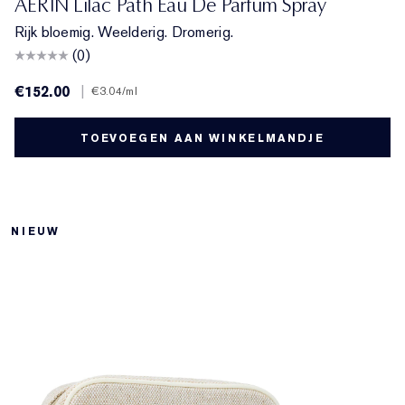
AERIN Lilac Path Eau De Parfum Spray
Rijk bloemig. Weelderig. Dromerig.
(0)
€152.00
|
€3.04
/ml
TOEVOEGEN AAN WINKELMANDJE
NIEUW