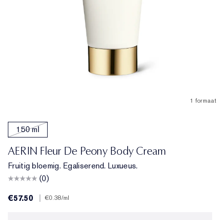
1 formaat
150 ml
AERIN Fleur De Peony Body Cream
Fruitig bloemig. Egaliserend. Luxueus.
(0)
€57.50
|
€0.38
/ml