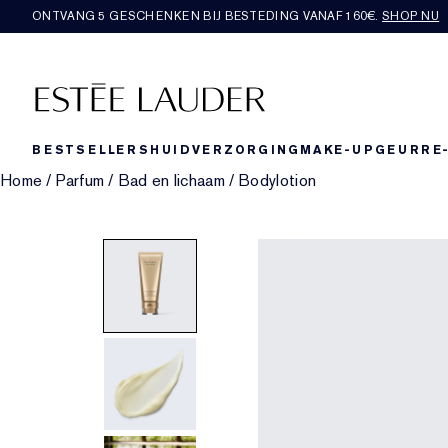
ONTVANG 5 GESCHENKEN BIJ BESTEDING VANAF 160€.
SHOP NU
BESTSELLERS
HUIDVERZORGING
MAKE-UP
GEUR
RE
Home
/
Parfum
/
Bad en lichaam
/
Bodylotion