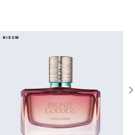
NIEUW
A
R