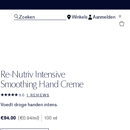
Zoeken
Winkels
Aanmelden
0
N
Re-Nutriv Intensive
Smoothing Hand Creme
5.0
1 REVIEWS
Voedt droge handen intens.
€94.00
€0.94
/ml
100 ml