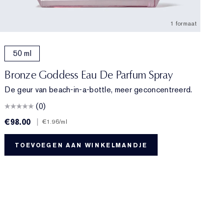
1 formaat
50 ml
Bronze Goddess Eau De Parfum Spray
De geur van beach-in-a-bottle, meer geconcentreerd.
(0)
€98.00
|
€
€1.96
/ml
TOEVOEGEN AAN WINKELMANDJE