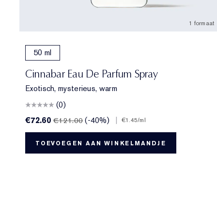
1 formaat
50 ml
Cinnabar Eau De Parfum Spray
Exotisch, mysterieus, warm
(0)
€72.60
(-40%)
|
€121.00
€1.45
/ml
TOEVOEGEN AAN WINKELMANDJE