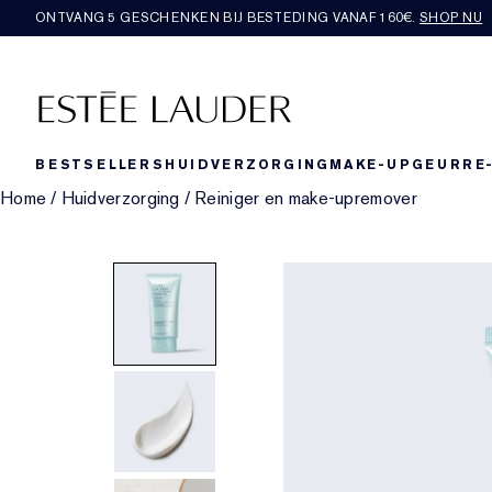
ONTVANG 5 GESCHENKEN BIJ BESTEDING VANAF 160€.
SHOP NU
BESTSELLERS
HUIDVERZORGING
MAKE-UP
GEUR
RE
Home
/
Huidverzorging
/
Reiniger en make-upremover