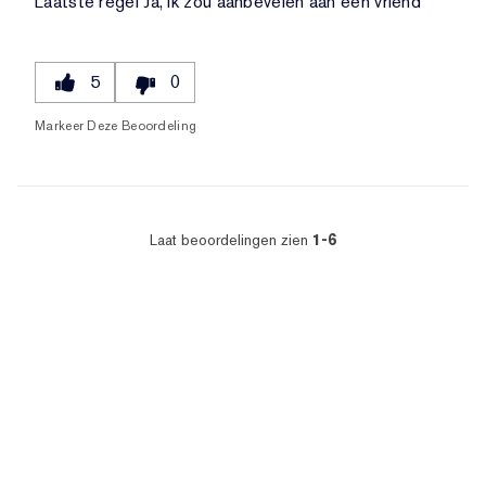
Laatste regel
Ja, ik zou aanbevelen aan een vriend
5
0
Markeer Deze Beoordeling
Laat beoordelingen zien
1-6