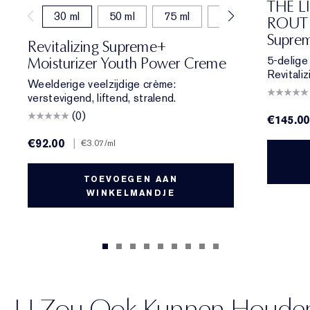
THE L
30 ml
50 ml
75 ml
15 ml
50 ml (b
ROUTIN
Suprem
Revitalizing Supreme+
5-delige 
Moisturizer Youth Power Creme
Revitali
Weelderige veelzijdige crème:
verstevigend, liftend, stralend.
(0)
€145.00
€92.00
|
€3.07
/ml
TOEVOEGEN AAN
WINKELMANDJE
U Zou Ook Kunnen Houde