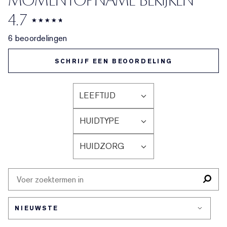
MOMENTOPNAME BEKIJKEN
4.7
6 beoordelingen
SCHRIJF EEN BEOORDELING
LEEFTIJD
FILTER
BEOORDELINGEN
HUIDTYPE
OP
FILTER
LEEFTIJD
BEOORDELINGEN
HUIDZORG
OP
FILTER
HUIDTYPE
BEOORDELINGEN
OP
HUIDZORG