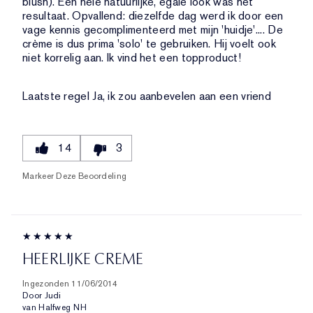
blush). Een hele natuurlijke, egale look was het
resultaat. Opvallend: diezelfde dag werd ik door een
vage kennis gecomplimenteerd met mijn 'huidje'.... De
crème is dus prima 'solo' te gebruiken. Hij voelt ook
niet korrelig aan. Ik vind het een topproduct!
Laatste regel
Ja, ik zou aanbevelen aan een vriend
14
3
Markeer Deze Beoordeling
HEERLIJKE CREME
Ingezonden
11/06/2014
Door
Judi
van
Halfweg NH