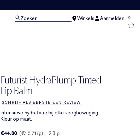
Zoeken
Winkels
Aanmelden
0
N
Futurist HydraPlump Tinted
Lip Balm
SCHRIJF ALS EERSTE EEN REVIEW
Intensieve hydratatie bij elke veegbeweging.
Kleur op maat.
€44.00
€15.71
/g
2.8 g