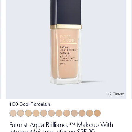
12 Tinten:
1C0 Cool Porcelain
l
alwood
ich Amber
2 Rich Espresso
1C0 Cool Porcelain
1N0 Porcelain
1W1 Bone
1W0 Warm Porcelain
2C0 Cool Vanilla
1C1 Cool Bone
1N1 Ivory Nude
2W0 Warm Vanilla
3C0 Cool Crème
4C0 Cool Cashmere
2N1 Desert Beige
3W0 Warm Crème
Futurist Aqua Brilliance™ Makeup With
Intense Moisture Infusion SPF 20