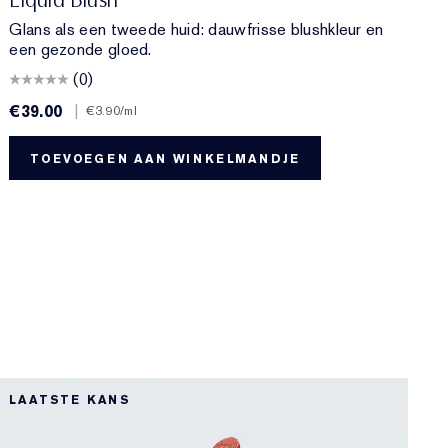
Glans als een tweede huid: dauwfrisse blushkleur en
een gezonde gloed.
(0)
€39.00
|
€
€3.90
/ml
TOEVOEGEN AAN WINKELMANDJE
1
LAATSTE KANS
B