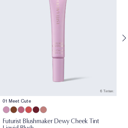
F
C
C
6 Tinten:
01 Meet Cute
01 Meet Cute
06 Skinny Dip
02 Across the Dancefloor
05 Afterglow
04 Elevator Smile
03 Stolen Glance
Futurist Blushmaker Dewy Cheek Tint
Liquid Blush