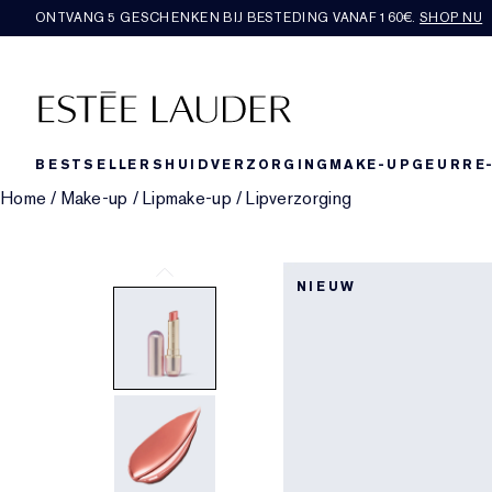
ONTVANG 5 GESCHENKEN BIJ BESTEDING VANAF 160€.
SHOP NU
BESTSELLERS
HUIDVERZORGING
MAKE-UP
GEUR
RE
Home
/
Make-up
/
Lipmake-up
/
Lipverzorging
NIEUW