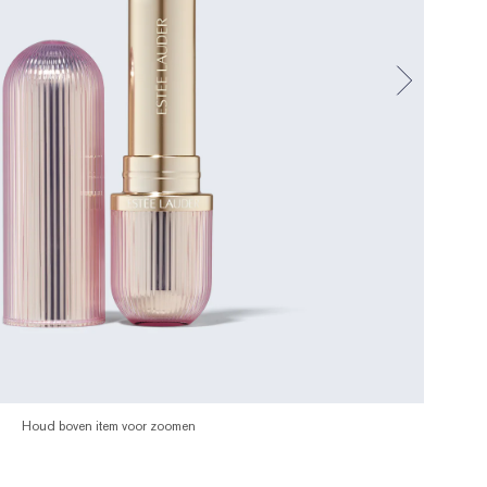
Houd boven item voor zoomen