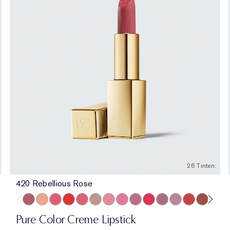
26 Tinten:
420 Rebellious Rose
oment
ance
420 Rebellious Rose
840 Show Stopper
857 Unleashed
330 Impassioned
320 Defiant Coral
826 Modern Muse
260 Eccentric
220 Powerful
410 Dynamic
535 Pretty Vain
441 Rose Tea
561 Intense Nud
608 Uncontrol
818 Cove
692 In
44
Pure Color Creme Lipstick