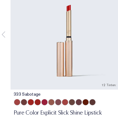
12 Tinten:
333 Sabotage
333 Sabotage
404 No Tomorrow
914 Adrenaline Rush
419 Playtime
915 Score to Settle
903 Wrong Number
119 Out of Time
940 Without Pause
902 Call 555
321 Shhhh...
222 Heat of the M
803 Second Gl
Pure Color Explicit Slick Shine Lipstick