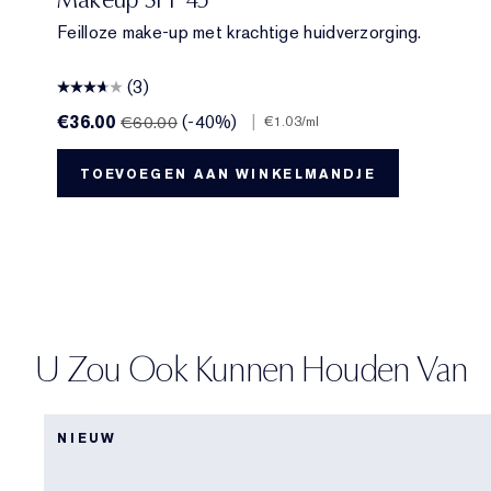
Feilloze make-up met krachtige huidverzorging.
(3)
€36.00
(-40%)
|
€60.00
€1.03
/ml
TOEVOEGEN AAN WINKELMANDJE
U Zou Ook Kunnen Houden Van
NIEUW