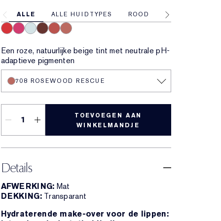
ALLE
ALLE HUIDTYPES
ROOD
ROZE
NUD
701 Cherry Glow
706 Raspberry Revival
709 Sheer Oasis
704 Clove Cushion
700 Bloom Cocoon
708 Rosewood Rescue
Een roze, natuurlijke beige tint met neutrale pH-
adaptieve pigmenten
708 ROSEWOOD RESCUE
TOEVOEGEN AAN
WINKELMANDJE
Details
AFWERKING:
Mat
DEKKING:
Transparant
Hydraterende make-over voor de lippen: