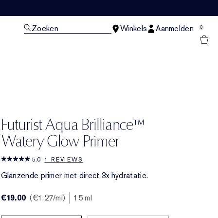
Zoeken
Winkels
Aanmelden
0
N
Futurist Aqua Brilliance™
Watery Glow Primer
5.0
1 REVIEWS
Glanzende primer met direct 3x hydratatie.
€19.00
€1.27
/ml
15 ml