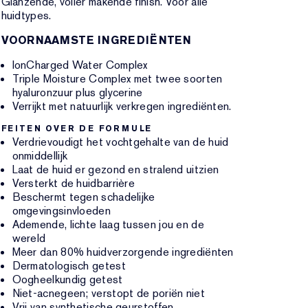
Glanzende, voller makende finish. Voor alle
huidtypes.
VOORNAAMSTE INGREDIËNTEN
IonCharged Water Complex
Triple Moisture Complex met twee soorten
hyaluronzuur plus glycerine
Verrijkt met natuurlijk verkregen ingrediënten.
FEITEN OVER DE FORMULE
Verdrievoudigt het vochtgehalte van de huid
onmiddellijk
Laat de huid er gezond en stralend uitzien
Versterkt de huidbarrière
Beschermt tegen schadelijke
omgevingsinvloeden
Ademende, lichte laag tussen jou en de
wereld
Meer dan 80% huidverzorgende ingrediënten
Dermatologisch getest
Oogheelkundig getest
Niet-acnegeen; verstopt de poriën niet
Vrij van synthetische geurstoffen