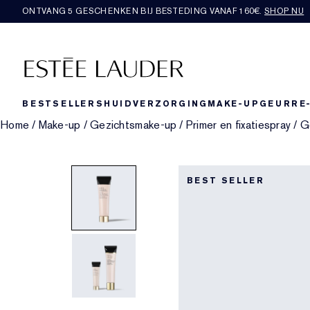
ONTVANG 5 GESCHENKEN BIJ BESTEDING VANAF 160€.
SHOP NU
BESTSELLERS
HUIDVERZORGING
MAKE-UP
GEUR
RE
Home
/
Make-up
/
Gezichtsmake-up
/
Primer en fixatiespray
/
G
BEST SELLER