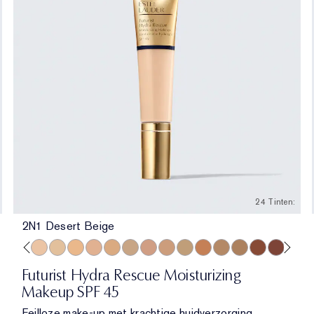
24 Tinten:
2N1 Desert Beige
l Bone
Porcelain
N2 Ecru
2C3 Fresco
2N1 Desert Beige
1W2 Sand
2W1 Dawn
3N1 Ivory Beige
3W1 Tawny
3W2 Cashew
3N2 Wheat
4N1 Shell Beige
4N2 Spiced Sand
5W1 Bronze
5W2 Rich Caramel
6N2 Mocha
6W1 Sandal
7N2 Rich
8N2 R
Futurist Hydra Rescue Moisturizing
Makeup SPF 45
Feilloze make-up met krachtige huidverzorging.