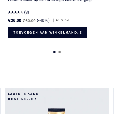
(3)
€36.00
(-40%)
|
€60.00
€1.03
/ml
TOEVOEGEN AAN WINKELMANDJE
LAATSTE KANS
BEST SELLER