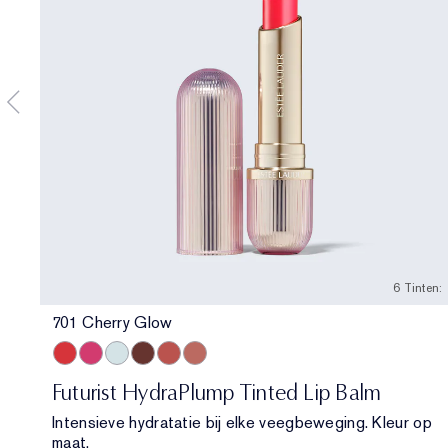
6 Tinten:
701 Cherry Glow
701 Cherry Glow
706 Raspberry Revival
709 Sheer Oasis
704 Clove Cushion
700 Bloom Cocoon
708 Rosewood Rescue
4W1 Honey Bronze
3C2 Pebble
2N2 Buff
2C1 Pure Beige
1W1 Bone
1C1 Coo
1N0 
1
Futurist HydraPlump Tinted Lip Balm
Intensieve hydratatie bij elke veegbeweging. Kleur op
maat.