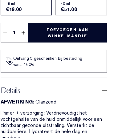
15 ml
40 ml
€19.00
€51.00
TOEVOEGEN AAN
WINKELMANDJE
Ontvang 5 geschenken bij besteding
vanaf 160€
Details
AFWERKING:
Glanzend
Primer + verzorging: Verdrievoudigt het
vochtgehalte van de huid onmiddellijk voor een
zichtbaar gezonde uitstraling. Versterkt de
huidbarrière. Hydrateert de hele dag en
langdurig.