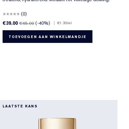
e
(0)
€39.00
(-40%)
|
€
€65.00
€1.30
/ml
TOEVOEGEN AAN WINKELMANDJE
8
LAATSTE KANS
L
8
D