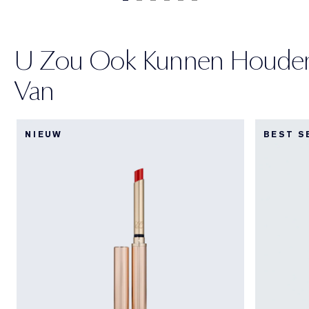
U Zou Ook Kunnen Houde
Van
NIEUW
BEST S