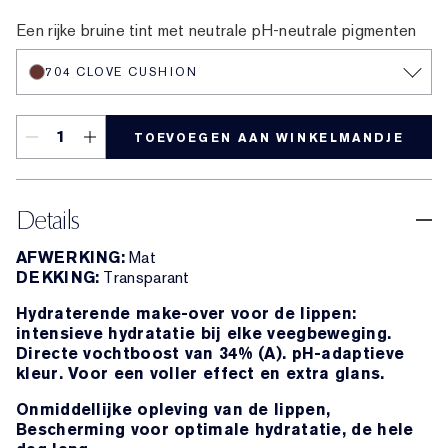
701 Cherry Glow
706 Raspberry Revival
709 Sheer Oasis
704 Clove Cushion
700 Bloom Cocoon
708 Rosewood Rescue
Een rijke bruine tint met neutrale pH-neutrale pigmenten
704 CLOVE CUSHION
TOEVOEGEN AAN WINKELMANDJE
Details
AFWERKING:
Mat
DEKKING:
Transparant
Hydraterende make-over voor de lippen:
intensieve hydratatie bij elke veegbeweging.
Directe vochtboost van 34% (A). pH-adaptieve
kleur. Voor een voller effect en extra glans.
Onmiddellijke opleving van de lippen,
Bescherming voor optimale hydratatie, de hele