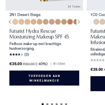
24 Tinten:
2N1 Desert Beige
1C0 Cool
e
ol Bone
 Porcelain
1N2 Ecru
2C3 Fresco
2N1 Desert Beige
1W2 Sand
2W1 Dawn
3N1 Ivory Beige
3W1 Tawny
3W2 Cashew
3N2 Wheat
4N1 Shell Beige
4N2 Spiced Sand
5W1 Bronze
5W2 Rich Caramel
6N2 Mocha
6W1 Sanda
7N2 Ric
1C0 Co
8N2 
1N0
Futurist Hydra Rescue
Futuri
Moisturizing Makeup SPF 45
Makeup
Infusi
Feilloze make-up met krachtige
huidverzorging.
Stralend
volledig
(3)
€36.00
(-40%)
|
€60.00
€1.03
/ml
€39.00
TOEVOEGEN AAN
WINKELMANDJE