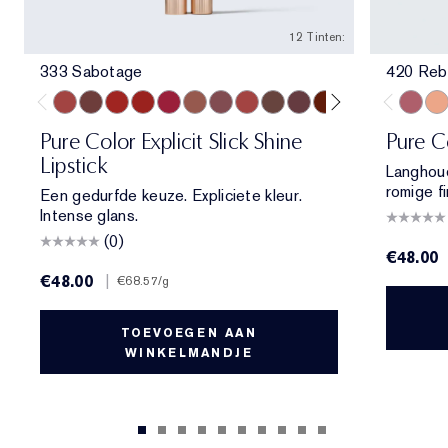
12 Tinten:
333 Sabotage
420 Reb
333 Sabotage
404 No Tomorrow
914 Adrenaline Rush
419 Playtime
915 Score to Settle
903 Wrong Number
119 Out of Time
940 Without Pause
902 Call 555
321 Shhhh...
222 Heat of the M
803 Second Gl
420 Re
840
Pure Color Explicit Slick Shine
Pure C
Lipstick
Langhoud
romige fi
Een gedurfde keuze. Expliciete kleur.
Intense glans.
(0)
€48.00
€48.00
|
€68.57
/g
TOEVOEGEN AAN
WINKELMANDJE