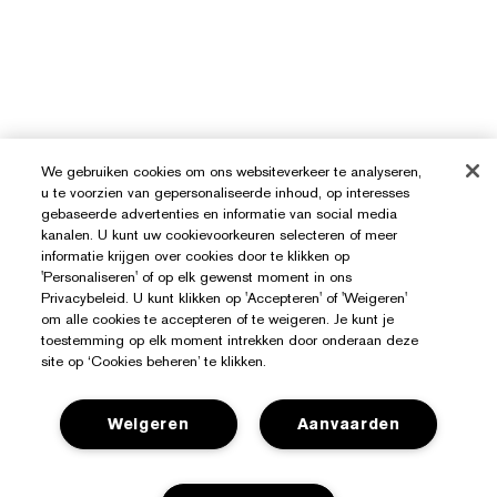
We gebruiken cookies om ons websiteverkeer te analyseren,
u te voorzien van gepersonaliseerde inhoud, op interesses
gebaseerde advertenties en informatie van social media
Hulp Nodig?
kanalen. U kunt uw cookievoorkeuren selecteren of meer
informatie krijgen over cookies door te klikken op
Mijn bestelling volgen
'Personaliseren' of op elk gewenst moment in ons
Over Estée Lauder
Privacybeleid. U kunt klikken op 'Accepteren' of 'Weigeren'
Contact opnemen
om alle cookies te accepteren of te weigeren. Je kunt je
toestemming op elk moment intrekken door onderaan deze
Toezeggingen
Contacteer Fabrikant
site op ‘Cookies beheren’ te klikken.
Shop
Bedrijfsinformatie
Verzendinformatie
Aanbiedingen
Weigeren
Aanvaarden
Ingrediënten Glossarium
Retourneren en inruilen
Privacy En Voorwaarden
Store Locator
Vacatures
Veelgestelde vragen
Privacybeleid