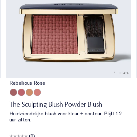
4 Tinten:
Rebellious Rose
Rebellious Rose
Pink Kiss
Magnetic Glow
Peach Passion
The Sculpting Blush Powder Blush
Huidvriendelijke blush voor kleur + contour. Blijft 12
uur zitten.
(0)