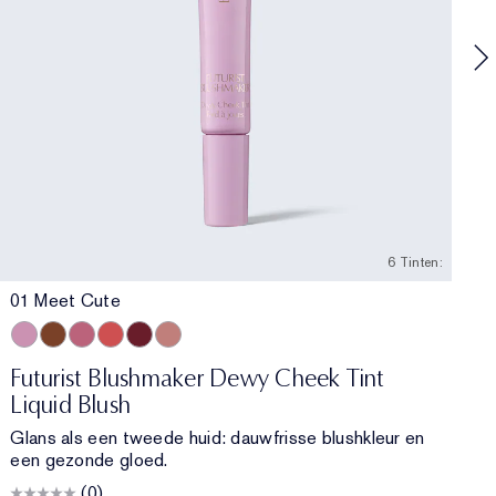
6 Tinten:
01 Meet Cute
01 Meet Cute
06 Skinny Dip
02 Across the Dancefloor
05 Afterglow
04 Elevator Smile
03 Stolen Glance
Futurist Blushmaker Dewy Cheek Tint
Liquid Blush
Glans als een tweede huid: dauwfrisse blushkleur en
een gezonde gloed.
(0)