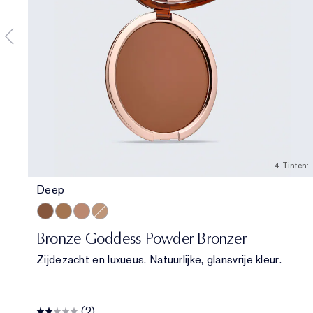
4 Tinten:
Deep
Deep
Medium Deep
Medium
Light
Bronze Goddess Powder Bronzer
Zijdezacht en luxueus. Natuurlijke, glansvrije kleur.
(2)