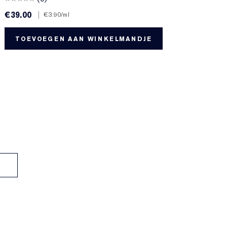
€39.00
|
€
€3.90
/ml
TOEVOEGEN AAN WINKELMANDJE