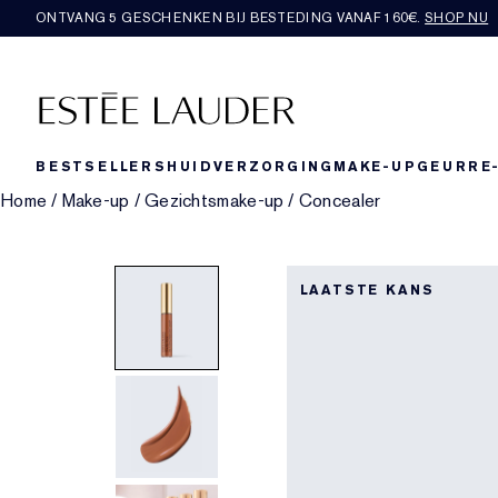
ONTVANG 5 GESCHENKEN BIJ BESTEDING VANAF 160€.
SHOP NU
BESTSELLERS
HUIDVERZORGING
MAKE-UP
GEUR
RE
Home
/
Make-up
/
Gezichtsmake-up
/
Concealer
LAATSTE KANS