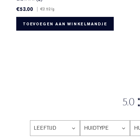
€53.00
|
€2.52
/g
TOEVOEGEN AAN WINKELMANDJE
5.0
LEEFTIJD
HUIDTYPE
H
FILTER
FILTER
FI
BEOORDELINGEN
BEOORDELINGEN
B