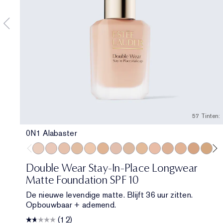
57 Tinten:
0N1 Alabaster
0N1 Alabaster
1C0 Shell
1N0 Porcelain
1W0 Warm Porcelain
1N1 Ivory Nude
1W1 Bone
1C2 Petal
1N2 Ecru
1W2 Sand
2C0 Cool Vanilla
2C1 Pure Beige
2N1 Desert B
2W1 Daw
2W1.5 
2C
Double Wear Stay-In-Place Longwear
Matte Foundation SPF 10
De nieuwe levendige matte. Blijft 36 uur zitten.
Opbouwbaar + ademend.
(12)