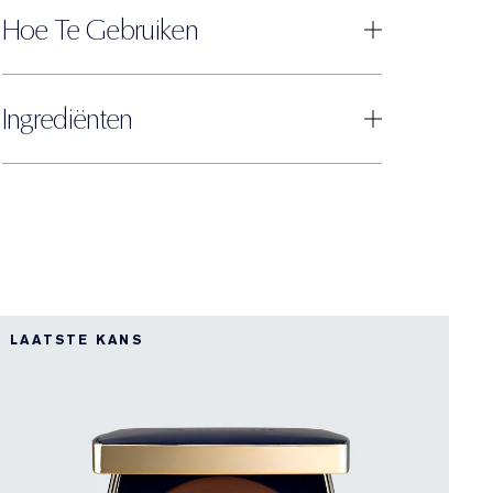
Hoe Te Gebruiken
Ingrediënten
LAATSTE KANS
L
D
S
P