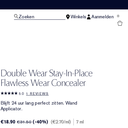
Zoeken
Winkels
Aanmelden
0
N
Double Wear Stay-In-Place
Flawless Wear Concealer
5.0
1 REVIEWS
Blijft 24 uur lang perfect zitten. Wand
Applicator.
€18.90
(-40%)
€2.70
/ml
7 ml
€31.50