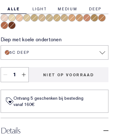
ALLE
LIGHT
MEDIUM
DEEP
0.5N Ultra Light
1N Light
2N Light Medium
1C Light
3C Medium
2C Light Medium
1W Light
3W Medium
2W Light Medium
3N Medium
4W Medium Deep
4C Medium Deep
4N Medium Deep
5W Deep
5C Deep
8N Very Deep
Diep met koele ondertonen
5C DEEP
NIET OP VOORRAAD
Ontvang 5 geschenken bij besteding
vanaf 160€
Details