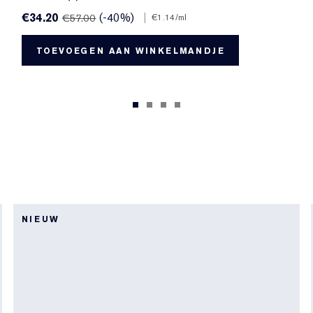
€34.20
(-40%)
|
€57.00
€1.14
/ml
TOEVOEGEN AAN WINKELMANDJE
NIEUW