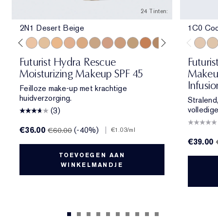
24 Tinten:
2N1 Desert Beige
1C0 Cool
e
ol Bone
 Porcelain
1N2 Ecru
2C3 Fresco
2N1 Desert Beige
1W2 Sand
2W1 Dawn
3N1 Ivory Beige
3W1 Tawny
3W2 Cashew
3N2 Wheat
4N1 Shell Beige
4N2 Spiced Sand
5W1 Bronze
5W2 Rich Caramel
6N2 Mocha
6W1 Sanda
7N2 Ric
1C0 Co
8N2 
1N0
Futurist Hydra Rescue
Futuri
Moisturizing Makeup SPF 45
Makeup
Infusi
Feilloze make-up met krachtige
huidverzorging.
Stralend
volledig
(3)
€36.00
(-40%)
|
€60.00
€1.03
/ml
€39.00
TOEVOEGEN AAN
WINKELMANDJE