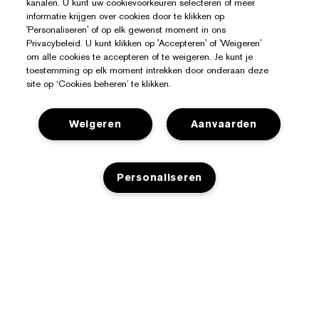
kanalen. U kunt uw cookievoorkeuren selecteren of meer
informatie krijgen over cookies door te klikken op
'Personaliseren' of op elk gewenst moment in ons
Privacybeleid. U kunt klikken op 'Accepteren' of 'Weigeren'
om alle cookies te accepteren of te weigeren. Je kunt je
toestemming op elk moment intrekken door onderaan deze
site op ‘Cookies beheren’ te klikken.
Weigeren
Aanvaarden
Hulp Nodig?
Personaliseren
Mijn bestelling volgen
Over Estée Lauder
Contact opnemen
Toezeggingen
Contacteer Fabrikant
Shop
NIET OP VOORRAAD
Bedrijfsinformatie
Verzendinformatie
Aanbiedingen
Ingrediënten Glossarium
Retourneren en inruilen
Privacy En Voorwaarden
Store Locator
Vacatures
Veelgestelde vragen