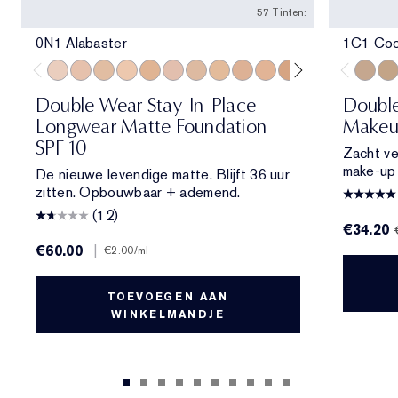
57 Tinten:
0N1 Alabaster
1C1 Coo
0N1 Alabaster
1N0 Porcelain
1W0 Warm Porcelain
1N1 Ivory Nude
1W1 Bone
1C2 Petal
1N2 Ecru
1W2 Sand
2C1 Pure Beige
2N1 Desert Beige
2W1 Dawn
2W1.5 Natural 
2C2 Pale A
2N2 Buf
1C1 Co
2W2
2W
Double Wear Stay-In-Place
Doubl
Longwear Matte Foundation
Makeu
SPF 10
Zacht ve
make-up d
De nieuwe levendige matte. Blijft 36 uur
zitten. Opbouwbaar + ademend.
(12)
€34.20
€60.00
|
€2.00
/ml
TOEVOEGEN AAN
WINKELMANDJE