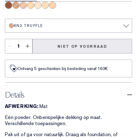
8N1 Espresso
6N2 Truffle
1C0 Shell
2W1.5 Natural Suede
1N2 Ecru
2N1 Desert Beige
3N1 Ivory Beige
6N2 TRUFFLE
NIET OP VOORRAAD
Ontvang 5 geschenken bij besteding vanaf 160€
Details
AFWERKING:
Mat
Eén poeder. Onberispelijke dekking op maat.
Verschillende toepassingen.
Pak uit of ga voor natuurlijk. Draag als foundation, of