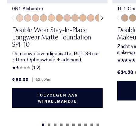
0N1 Alabaster
1C1 Coo
0N1 Alabaster
1C0 Shell
1N0 Porcelain
1W0 Warm Porcelain
1N1 Ivory Nude
1W1 Bone
1C2 Petal
1N2 Ecru
1W2 Sand
2C0 Cool Vanilla
2C1 Pure Beige
2N1 Desert Be
2W1 Dawn
2W1.5 N
1C1 Co
2C2 
2W
Double Wear Stay-In-Place
Doubl
Longwear Matte Foundation
Makeu
SPF 10
Zacht ve
make-up d
De nieuwe levendige matte. Blijft 36 uur
zitten. Opbouwbaar + ademend.
(12)
€34.20
€60.00
|
€2.00
/ml
TOEVOEGEN AAN
WINKELMANDJE