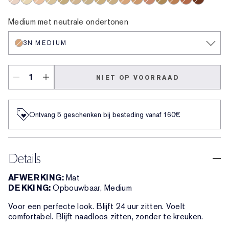
0.5N Ultra Light
1N Light
2N Light Medium
1C Light
3C Medium
2C Light Medium
1W Light
3W Medium
2W Light Medium
3N Medium
4W Medium Deep
4C Medium Deep
4N Medium Deep
5W Deep
5C Deep
8N Very D
Medium met neutrale ondertonen
3N MEDIUM
NIET OP VOORRAAD
Ontvang 5 geschenken bij besteding vanaf 160€
Details
AFWERKING:
Mat
DEKKING:
Opbouwbaar, Medium
Voor een perfecte look. Blijft 24 uur zitten. Voelt
comfortabel. Blijft naadloos zitten, zonder te kreuken.