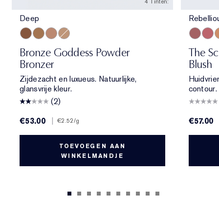
4 Tinten:
Deep
Rebelli
Deep
Medium Deep
Medium
Light
Rebellio
Pink 
M
Bronze Goddess Powder
The Sc
Bronzer
Blush
Zijdezacht en luxueus. Natuurlijke,
Huidvrien
glansvrije kleur.
contour. 
(2)
€53.00
|
€57.00
€2.52
/g
TOEVOEGEN AAN
WINKELMANDJE