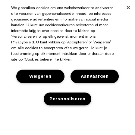
We gebruiken cookies om ons websiteverkeer te analyseren,
u te voorzien van gepersonaliseerde inhoud, op interesses
gebaseerde advertenties en informatie van social media
kanalen. U kunt uw cookievoorkeuren selecteren of meer
informatie krijgen over cookies door te klikken op
'Personaliseren' of op elk gewenst moment in ons
Privacybeleid. U kunt klikken op 'Accepteren' of 'Weigeren'
om alle cookies te accepteren of te weigeren. Je kunt je
toestemming op elk moment intrekken door onderaan deze
site op ‘Cookies beheren’ te klikken.
Weigeren
Aanvaarden
Hulp Nodig?
Personaliseren
Mijn bestelling volgen
Over Estée Lauder
Contact opnemen
Toezeggingen
Contacteer Fabrikant
Shop
NIET OP VOORRAAD
Bedrijfsinformatie
Verzendinformatie