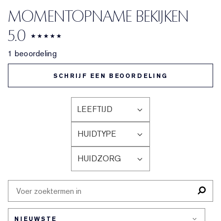
MOMENTOPNAME BEKIJKEN
5.0
1 beoordeling
SCHRIJF EEN BEOORDELING
LEEFTIJD
FILTER
BEOORDELINGEN
HUIDTYPE
OP
FILTER
LEEFTIJD
BEOORDELINGEN
HUIDZORG
OP
FILTER
HUIDTYPE
BEOORDELINGEN
OP
HUIDZORG