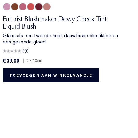
01 Meet Cute
06 Skinny Dip
02 Across the Dancefloor
05 Afterglow
04 Elevator Smile
03 Stolen Glance
Futurist Blushmaker Dewy Cheek Tint
F
Liquid Blush
C
Glans als een tweede huid: dauwfrisse blushkleur en
C
een gezonde gloed.
(0)
€39.00
|
€
€3.90
/ml
TOEVOEGEN AAN WINKELMANDJE