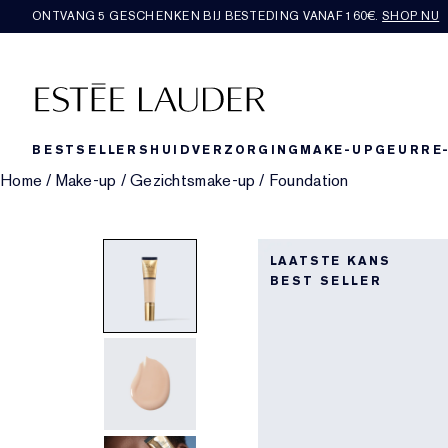
ONTVANG 5 GESCHENKEN BIJ BESTEDING VANAF 160€.
SHOP NU
BESTSELLERS
HUIDVERZORGING
MAKE-UP
GEUR
RE
Home
/
Make-up
/
Gezichtsmake-up
/
Foundation
LAATSTE KANS
BEST SELLER