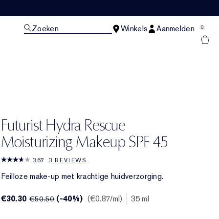
Zoeken
Winkels
Aanmelden
0
N
Futurist Hydra Rescue
Moisturizing Makeup SPF 45
3.67
3 REVIEWS
Feilloze make-up met krachtige huidverzorging.
€30.30
(-40%)
€0.87
/ml
35 ml
€50.50