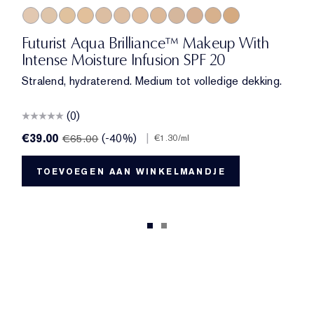
1C0 Cool Porcelain
1N0 Porcelain
1W1 Bone
1W0 Warm Porcelain
2C0 Cool Vanilla
1C1 Cool Bone
1N1 Ivory Nude
2W0 Warm Vanilla
3C0 Cool Crème
4C0 Cool Cashmere
2N1 Desert Beige
3W0 Warm Crème
Futurist Aqua Brilliance™ Makeup With
Intense Moisture Infusion SPF 20
Stralend, hydraterend. Medium tot volledige dekking.
(0)
€39.00
(-40%)
|
€65.00
€1.30
/ml
TOEVOEGEN AAN WINKELMANDJE