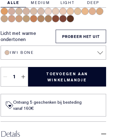
ALLE
MEDIUM
LIGHT
DEEP
4W1 Honey Bronze
3C2 Pebble
2N2 Buff
2C1 Pure Beige
1W1 Bone
1C1 Cool Bone
1N0 Porcelain
1N2 Ecru
2C3 Fresco
2N1 Desert Beige
1W2 Sand
2W1 Dawn
3N1 Ivory Beige
3W1 Tawny
3W2 Cashew
3N2 Wheat
4N1 Shell Beige
4N2 Spiced Sand
5W1 Bronze
5W2 Rich Caramel
6N2 Mocha
6W1 Sandalwood
7N2 Rich Amber
8N2 Rich Espresso
Licht met warme
PROBEER HET UIT
ondertonen
1W1 BONE
TOEVOEGEN AAN
WINKELMANDJE
Ontvang 5 geschenken bij besteding
vanaf 160€
Details