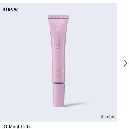
NIEUW
B
6 Tinten:
01 Meet Cute
0