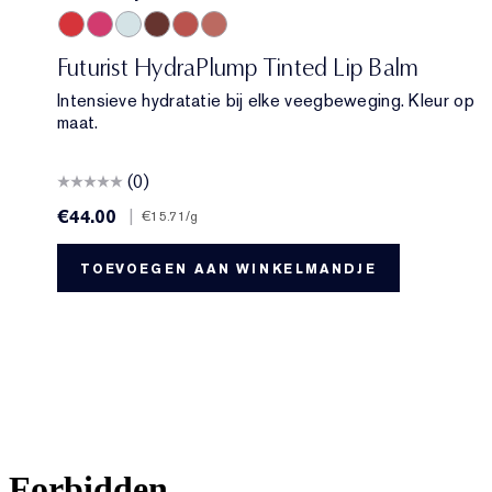
701 Cherry Glow
706 Raspberry Revival
709 Sheer Oasis
704 Clove Cushion
700 Bloom Cocoon
708 Rosewood Rescue
Futurist HydraPlump Tinted Lip Balm
Intensieve hydratatie bij elke veegbeweging. Kleur op
maat.
(0)
€44.00
|
€15.71
/g
TOEVOEGEN AAN WINKELMANDJE