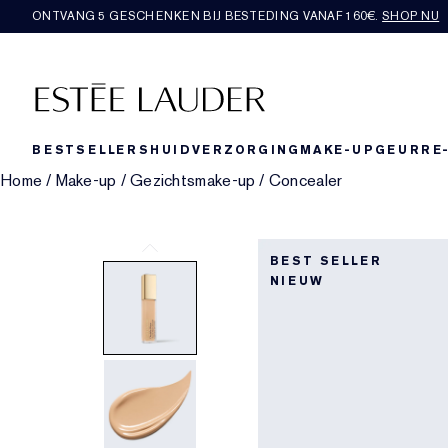
ONTVANG 5 GESCHENKEN BIJ BESTEDING VANAF 160€.
SHOP NU
BESTSELLERS
HUIDVERZORGING
MAKE-UP
GEUR
RE
Home
/
Make-up
/
Gezichtsmake-up
/
Concealer
BEST SELLER
NIEUW