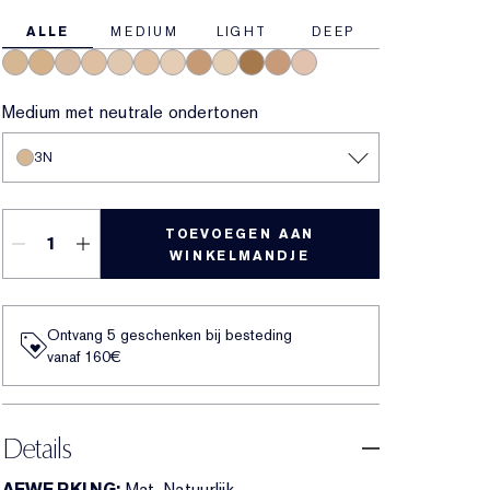
ALLE
MEDIUM
LIGHT
DEEP
3N
3W
3C
2N
1W
2W
1C
4N
1N
5W
4C
2C
Medium met neutrale ondertonen
3N
TOEVOEGEN AAN
WINKELMANDJE
Ontvang 5 geschenken bij besteding
vanaf 160€
Details
AFWERKING:
Mat, Natuurlijk