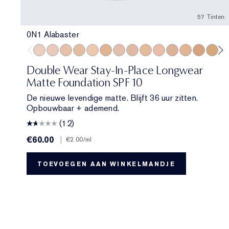
57 Tinten:
0N1 Alabaster
0N1 Alabaster
1C0 Shell
1N0 Porcelain
1W0 Warm Porcelain
1N1 Ivory Nude
1W1 Bone
1C2 Petal
1N2 Ecru
1W2 Sand
2C0 Cool Vanilla
2C1 Pure Beige
2N1 Desert B
2W1 Daw
2W1.5 
2C
Double Wear Stay-In-Place Longwear
Matte Foundation SPF 10
De nieuwe levendige matte. Blijft 36 uur zitten.
Opbouwbaar + ademend.
(12)
€60.00
|
€2.00
/ml
TOEVOEGEN AAN WINKELMANDJE