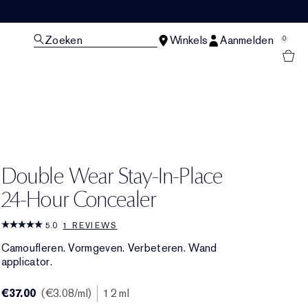
Zoeken
Winkels
Aanmelden
0
N
Double Wear Stay-In-Place
24-Hour Concealer
5.0
1 REVIEWS
Camoufleren. Vormgeven. Verbeteren. Wand
applicator.
€37.00
€3.08
/ml
12 ml