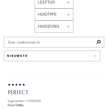
LEEFTIJD
FILTER
BEOORDELINGEN
HUIDTYPE
OP
FILTER
LEEFTIJD
BEOORDELINGEN
HUIDZORG
OP
FILTER
HUIDTYPE
BEOORDELINGEN
OP
HUIDZORG
PERFECT
Ingezonden
11/06/2026
Door
Debby