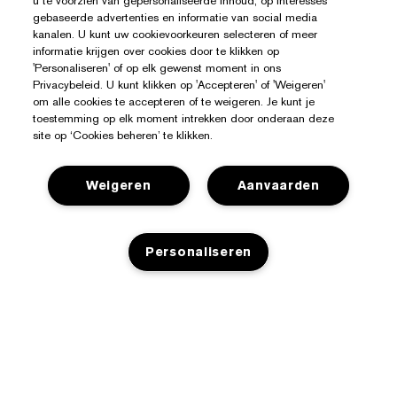
u te voorzien van gepersonaliseerde inhoud, op interesses
gebaseerde advertenties en informatie van social media
kanalen. U kunt uw cookievoorkeuren selecteren of meer
informatie krijgen over cookies door te klikken op
'Personaliseren' of op elk gewenst moment in ons
Privacybeleid. U kunt klikken op 'Accepteren' of 'Weigeren'
om alle cookies te accepteren of te weigeren. Je kunt je
toestemming op elk moment intrekken door onderaan deze
site op ‘Cookies beheren’ te klikken.
Weigeren
Aanvaarden
Hulp Nodig?
Mijn bestelling volgen
Over Estée Lauder
Personaliseren
Contact opnemen
Toezeggingen
Contacteer Fabrikant
Shop
Bedrijfsinformatie
Verzendinformatie
TOEVOEGEN AAN WINKELMANDJE
Aanbiedingen
Ingrediënten Glossarium
Retourneren en inruilen
Privacy En Voorwaarden
Store Locator
Vacatures
Veelgestelde vragen