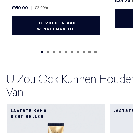
€34.20
€60.00
|
€2.00
/ml
TOEVOEGEN AAN
WINKELMANDJE
U Zou Ook Kunnen Houde
Van
LAATSTE KANS
LAATST
BEST SELLER