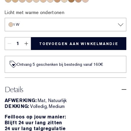
3N
3W
3C
2N
1W
2W
1C
4N
1N
5W
4C
2C
Licht met warme ondertonen
1W
TOEVOEGEN AAN WINKELMANDJE
Ontvang 5 geschenken bij besteding vanaf 160€
Details
AFWERKING:
Mat, Natuurlijk
DEKKING:
Volledig, Medium
Feilloos op jouw manier:
Blijft 24 uur lang zitten
24 uur lang talgregulatie