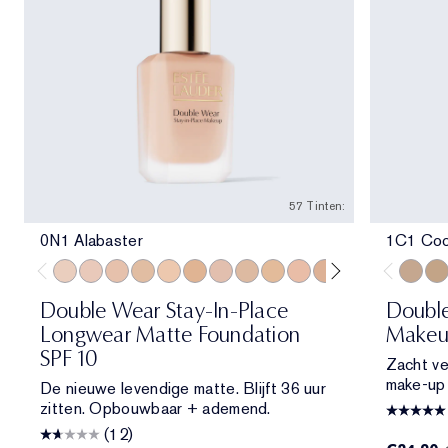
57 Tinten:
0N1 Alabaster
1C1 Coo
0N1 Alabaster
1C0 Shell
1N0 Porcelain
1W0 Warm Porcelain
1N1 Ivory Nude
1W1 Bone
1C2 Petal
1N2 Ecru
1W2 Sand
2C0 Cool Vanilla
2C1 Pure Beige
2N1 Desert Be
2W1 Dawn
2W1.5 N
1C1 Co
2C2 
2W
Double Wear Stay-In-Place
Doubl
Longwear Matte Foundation
Makeu
SPF 10
Zacht ve
make-up d
De nieuwe levendige matte. Blijft 36 uur
zitten. Opbouwbaar + ademend.
(12)