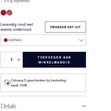
3.5 g (bijvullen)
Carnal
Rebellious Rose
Levendig rood met
PROBEER HET UIT
warme ondertoon
CARNAL
TOEVOEGEN AAN
WINKELMANDJE
Ontvang 5 geschenken bij besteding
vanaf 160€
Details