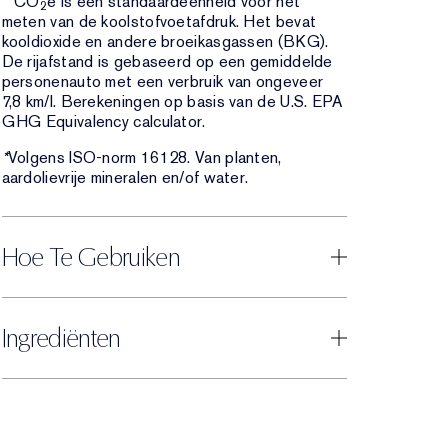
**CO
e is een standaardeenheid voor het
2
meten van de koolstofvoetafdruk. Het bevat
kooldioxide en andere broeikasgassen (BKG).
De rijafstand is gebaseerd op een gemiddelde
personenauto met een verbruik van ongeveer
7,8 km/l. Berekeningen op basis van de U.S. EPA
GHG Equivalency calculator.
*
Volgens ISO-norm 16128. Van planten,
aardolievrije mineralen en/of water.
Hoe Te Gebruiken
Ingrediënten