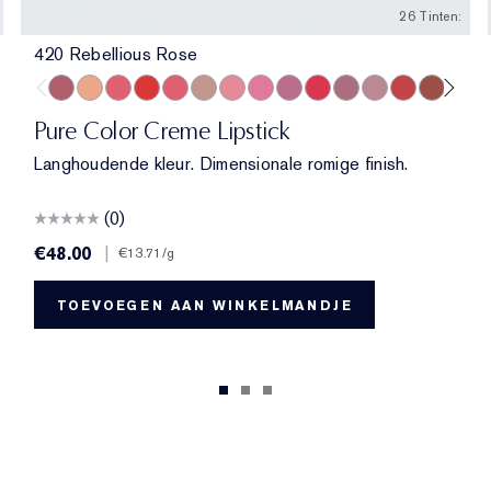
26 Tinten:
420 Rebellious Rose
oment
ance
420 Rebellious Rose
840 Show Stopper
857 Unleashed
330 Impassioned
320 Defiant Coral
826 Modern Muse
260 Eccentric
220 Powerful
410 Dynamic
535 Pretty Vain
441 Rose Tea
561 Intense Nud
608 Uncontrol
818 Cove
692 In
44
Pure Color Creme Lipstick
Langhoudende kleur. Dimensionale romige finish.
(0)
€48.00
|
€13.71
/g
TOEVOEGEN AAN WINKELMANDJE