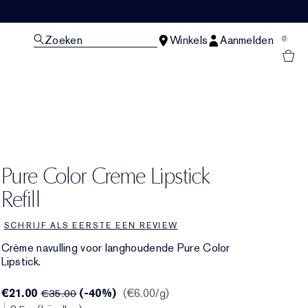
Zoeken
Winkels
Aanmelden
0
N
Pure Color Creme Lipstick
Refill
SCHRIJF ALS EERSTE EEN REVIEW
Crème navulling voor langhoudende Pure Color
Lipstick.
€21.00
(-40%)
€6.00
/g
€35.00