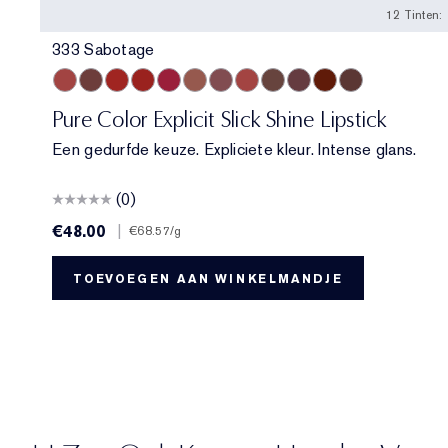
12 Tinten:
333 Sabotage
333 Sabotage
404 No Tomorrow
914 Adrenaline Rush
419 Playtime
915 Score to Settle
903 Wrong Number
119 Out of Time
940 Without Pause
902 Call 555
321 Shhhh...
222 Heat of the M
803 Second Gl
Pure Color Explicit Slick Shine Lipstick
Een gedurfde keuze. Expliciete kleur. Intense glans.
(0)
€48.00
|
€68.57
/g
TOEVOEGEN AAN WINKELMANDJE