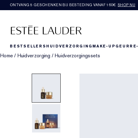
ONTVANG 5 GESCHENKEN BIJ BESTEDING VANAF 160€.
SHOP NU
BESTSELLERS
HUIDVERZORGING
MAKE-UP
GEUR
RE
Home
/
Huidverzorging
/
Huidverzorgingssets