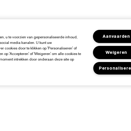
Aanvaarden
n, u te voorzien van gepersonaliseerde inhoud,
 social media kanalen. U kunt uw
r cookies door te klikken op 'Personaliseren' of
Weigeren
n op 'Accepteren' of 'Weigeren' om alle cookies te
k moment intrekken door onderaan deze site op
Personaliser
Over Estée Lauder
Shop
Toezeggingen
Aanbiedingen
edrijfsinformatie
Store Locator