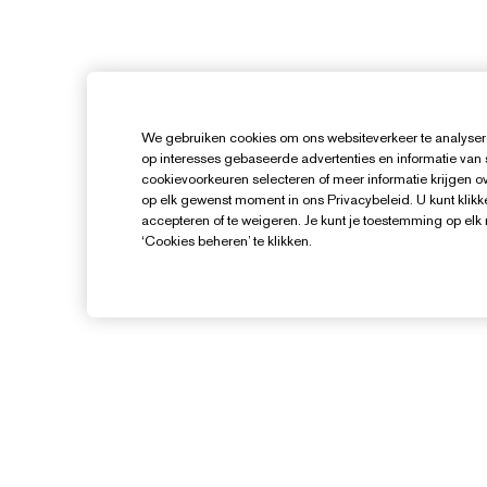
We gebruiken cookies om ons websiteverkeer te analysere
op interesses gebaseerde advertenties en informatie van
cookievoorkeuren selecteren of meer informatie krijgen ove
op elk gewenst moment in ons Privacybeleid. U kunt klikke
accepteren of te weigeren. Je kunt je toestemming op el
‘Cookies beheren’ te klikken.
Hulp Nodig?
Mijn bestelling volgen
Contact opnemen
B