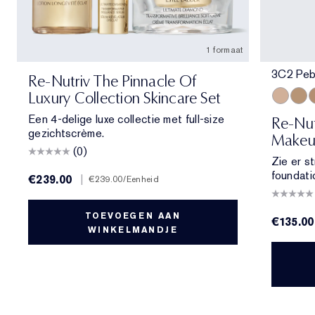
1 formaat
3C2 Peb
Re-Nutriv The Pinnacle Of
Luxury Collection Skincare Set
3C2 Peb
4N1 
2
Een 4-delige luxe collectie met full-size
Re-Nut
gezichtscrème.
Makeup
(0)
Zie er st
foundati
€239.00
|
€239.00
/Eenheid
TOEVOEGEN AAN
€135.00
WINKELMANDJE