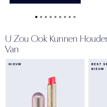
U Zou Ook Kunnen Houde
Van
NIEUW
BEST S
NIEUW