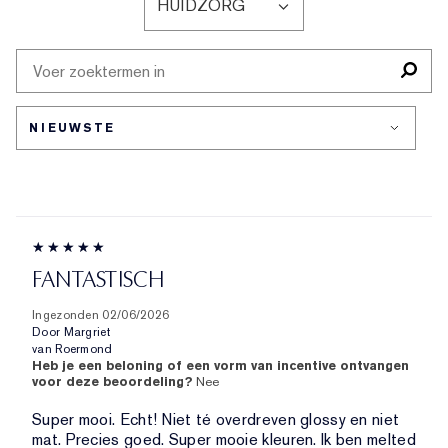
HUIDZORG
OP
FILTER
HUIDTYPE
BEOORDELINGEN
OP
HUIDZORG
FANTASTISCH
Ingezonden
02/06/2026
Door
Margriet
van
Roermond
Heb je een beloning of een vorm van incentive ontvangen
voor deze beoordeling?
Nee
Super mooi. Echt! Niet té overdreven glossy en niet
mat. Precies goed. Super mooie kleuren. Ik ben melted