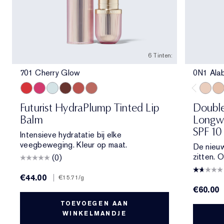
6 Tinten:
701 Cherry Glow
0N1 Ala
701 Cherry Glow
706 Raspberry Revival
709 Sheer Oasis
704 Clove Cushion
700 Bloom Cocoon
708 Rosewood Rescue
0N1 Al
1N0
Futurist HydraPlump Tinted Lip
Double
Balm
Longwe
SPF 10
Intensieve hydratatie bij elke
veegbeweging. Kleur op maat.
De nieuw
zitten.
(0)
€44.00
|
€15.71
/g
€60.00
TOEVOEGEN AAN
WINKELMANDJE