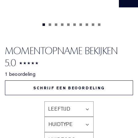
MOMENTOPNAME BEKIJKEN
5.0
1 beoordeling
SCHRIJF EEN BEOORDELING
LEEFTIJD
FILTER
BEOORDELINGEN
HUIDTYPE
OP
FILTER
LEEFTIJD
BEOORDELINGEN