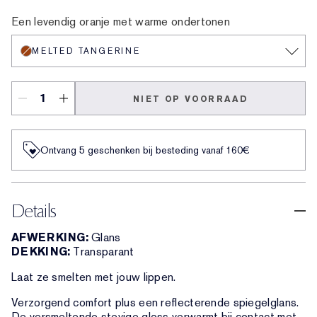
Melted Melon
Melted Mauve
Melted Scarlet
Melted Maple
Melted Tangerine
Melted Blush
Melted Rose
Melted Garnet
Een levendig oranje met warme ondertonen
MELTED TANGERINE
NIET OP VOORRAAD
Ontvang 5 geschenken bij besteding vanaf 160€
Details
AFWERKING:
Glans
DEKKING:
Transparant
Laat ze smelten met jouw lippen.
Verzorgend comfort plus een reflecterende spiegelglans.
De versmeltende stevige gloss verwarmt bij contact met