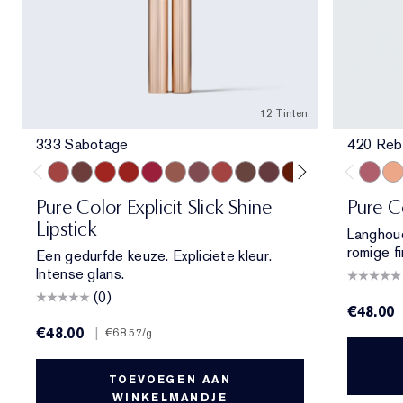
12 Tinten:
333 Sabotage
420 Reb
333 Sabotage
404 No Tomorrow
914 Adrenaline Rush
419 Playtime
915 Score to Settle
903 Wrong Number
119 Out of Time
940 Without Pause
902 Call 555
321 Shhhh...
222 Heat of the M
803 Second Gl
420 Re
840
Pure Color Explicit Slick Shine
Pure C
Lipstick
Langhoud
romige fi
Een gedurfde keuze. Expliciete kleur.
Intense glans.
(0)
€48.00
€48.00
|
€68.57
/g
TOEVOEGEN AAN
WINKELMANDJE