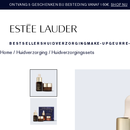
ONTVANG 5 GESCHENKEN BIJ BESTEDING VANAF 160€.
SHOP NU
BESTSELLERS
HUIDVERZORGING
MAKE-UP
GEUR
RE
Home
/
Huidverzorging
/
Huidverzorgingssets