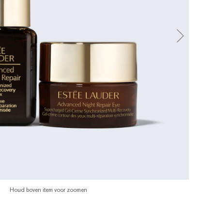
Houd boven item voor zoomen