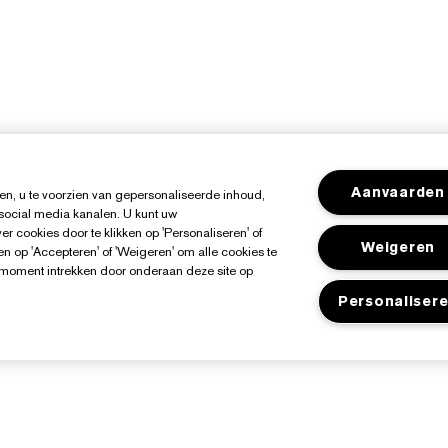
Aanvaarden
n, u te voorzien van gepersonaliseerde inhoud,
 social media kanalen. U kunt uw
r cookies door te klikken op 'Personaliseren' of
Weigeren
n op 'Accepteren' of 'Weigeren' om alle cookies te
k moment intrekken door onderaan deze site op
Personaliser
Over Estée Lauder
Shop