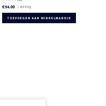
€54.00
|
€
€4.50
/g
TOEVOEGEN AAN WINKELMANDJE