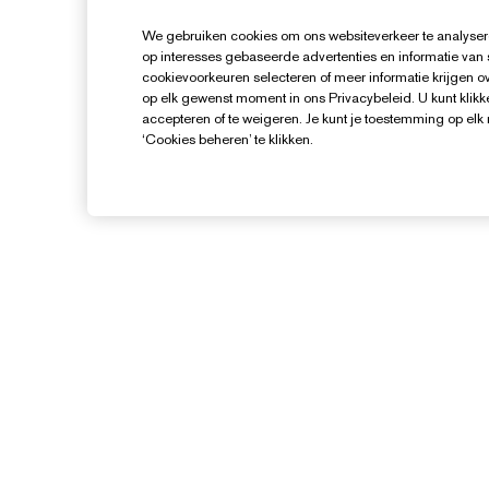
We gebruiken cookies om ons websiteverkeer te analysere
op interesses gebaseerde advertenties en informatie van
cookievoorkeuren selecteren of meer informatie krijgen ove
op elk gewenst moment in ons Privacybeleid. U kunt klikke
accepteren of te weigeren. Je kunt je toestemming op el
‘Cookies beheren’ te klikken.
Hulp Nodig?
Mijn bestelling volgen
Contact opnemen
B
Contacteer Fabrikant
I
Verzendinformatie
V
Retourneren en inruilen