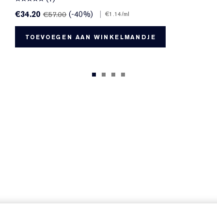
€34.20
(-40%)
|
€57.00
€1.14
/ml
TOEVOEGEN AAN WINKELMANDJE