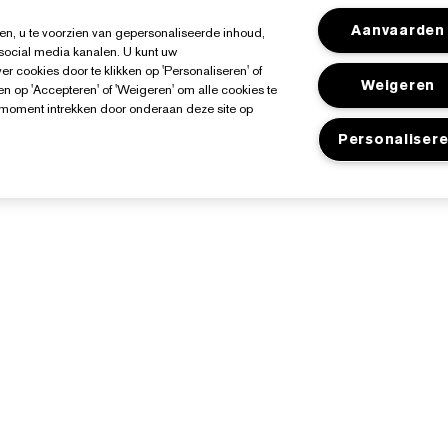
Aanvaarden
n, u te voorzien van gepersonaliseerde inhoud,
 social media kanalen. U kunt uw
r cookies door te klikken op 'Personaliseren' of
Weigeren
n op 'Accepteren' of 'Weigeren' om alle cookies te
k moment intrekken door onderaan deze site op
Personaliser
Over Estée Lauder
Shop
Toezeggingen
Aanbiedingen
edrijfsinformatie
Store Locator
ngrediënten Glossarium
acatures