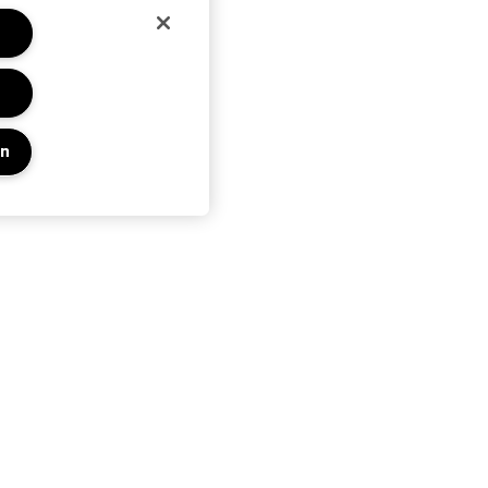
en
Privacy En Voorwaarden
Privacybeleid
Algemene voorwaarden
Gebruiksvoorwaarden
Beheren van websitecookies