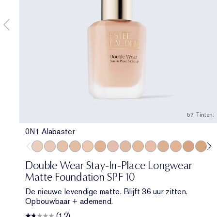
57 Tinten:
0N1 Alabaster
0N1 Alabaster
1C0 Shell
1N0 Porcelain
1W0 Warm Porcelain
1N1 Ivory Nude
1W1 Bone
1C2 Petal
1N2 Ecru
1W2 Sand
2C0 Cool Vanilla
2C1 Pure Beige
2N1 Desert B
2W1 Daw
2W1.5 
2C
Double Wear Stay-In-Place Longwear
Matte Foundation SPF 10
De nieuwe levendige matte. Blijft 36 uur zitten.
Opbouwbaar + ademend.
(12)