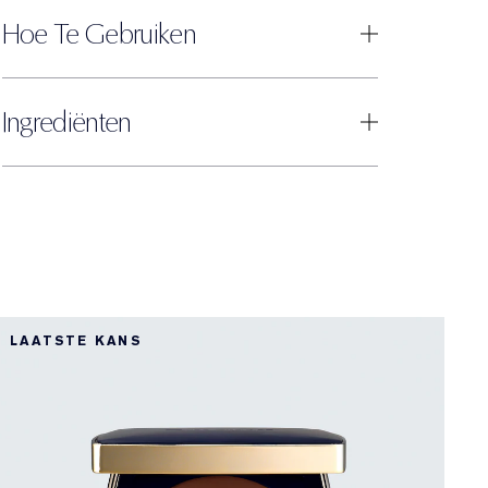
Hoe Te Gebruiken
Ingrediënten
K
LAATSTE KANS
L
K
D
B
p