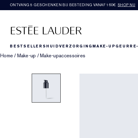
ONTVANG 5 GESCHENKEN BIJ BESTEDING VANAF 160€.
SHOP NU
BESTSELLERS
HUIDVERZORGING
MAKE-UP
GEUR
RE
Home
/
Make-up
/
Make-upaccessoires