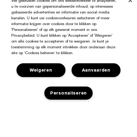
We gebruiken cookies om ons websiteverkeer te analyseren,
u te voorzien van gepersonaliseerde inhoud, op interesses
gebaseerde advertenties en informatie van social media
kanalen. U kunt uw cookievoorkeuren selecteren of meer
informatie krijgen over cookies door te klikken op
'Personaliseren' of op elk gewenst moment in ons
Privacybeleid. U kunt klikken op 'Accepteren' of 'Weigeren'
om alle cookies te accepteren of te weigeren. Je kunt je
toestemming op elk moment intrekken door onderaan deze
site op ‘Cookies beheren’ te klikken.
Weigeren
Aanvaarden
Personaliseren
Hulp Nodig?
Mijn bestelling volgen
Over Estée Lauder
NIET OP VOORRAAD
Contact opnemen
Toezeggingen
Contacteer Fabrikant