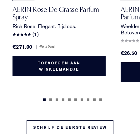
AERIN Rose De Grasse Parfum
AERIN
Spray
Parfu
Rich Rose. Elegant. Tijdloos.
Weelderi
Betover
(1)
€271.00
|
€5.42
/ml
€26.50
TOEVOEGEN AAN
WINKELMANDJE
SCHRIJF DE EERSTE REVIEW