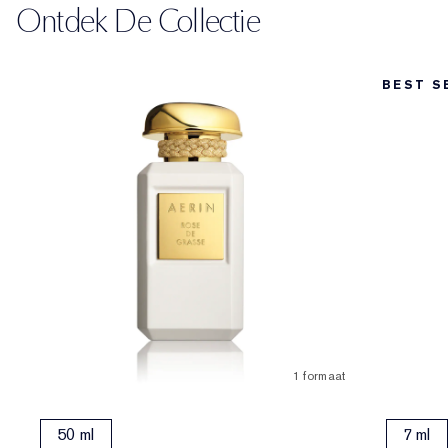
Ontdek De Collectie
BEST S
1 formaat
50 ml
7 ml