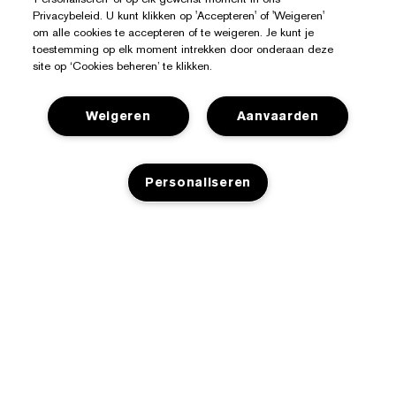
Privacybeleid. U kunt klikken op 'Accepteren' of 'Weigeren'
om alle cookies te accepteren of te weigeren. Je kunt je
toestemming op elk moment intrekken door onderaan deze
site op ‘Cookies beheren’ te klikken.
Weigeren
Aanvaarden
Hulp Nodig?
Mijn bestelling volgen
Over Estée Lauder
Personaliseren
Contact opnemen
Toezeggingen
Contacteer Fabrikant
Shop
Bedrijfsinformatie
Verzendinformatie
NIET OP VOORRAAD
Aanbiedingen
Ingrediënten Glossarium
Retourneren en inruilen
Privacy En Voorwaarden
Store Locator
Vacatures
Veelgestelde vragen
Privacybeleid
Chat met ons
Algemene voorwaarden