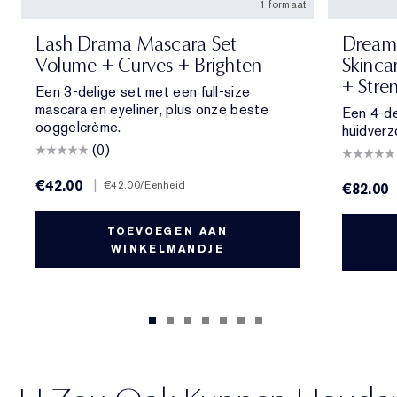
1 formaat
Lash Drama Mascara Set
Dream 
Volume + Curves + Brighten
Skinca
+ Stre
Een 3-delige set met een full-size
mascara en eyeliner, plus onze beste
Een 4-de
ooggelcrème.
huidverz
(0)
€42.00
|
€42.00
/Eenheid
€82.00
TOEVOEGEN AAN
WINKELMANDJE