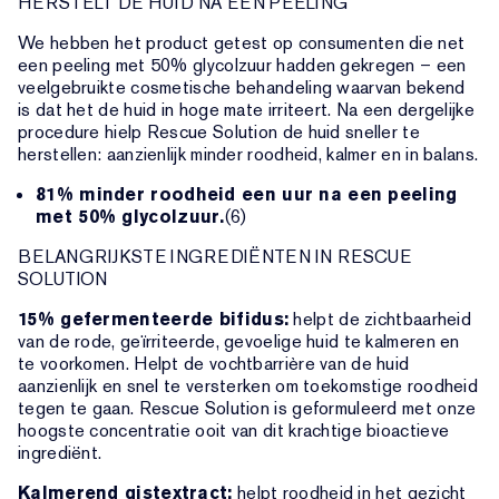
HERSTELT DE HUID NA EEN PEELING
We hebben het product getest op consumenten die net
een peeling met 50% glycolzuur hadden gekregen – een
veelgebruikte cosmetische behandeling waarvan bekend
is dat het de huid in hoge mate irriteert. Na een dergelijke
procedure hielp Rescue Solution de huid sneller te
herstellen: aanzienlijk minder roodheid, kalmer en in balans.
81% minder roodheid een uur na een peeling
met 50% glycolzuur.
(6)
BELANGRIJKSTE INGREDIËNTEN IN RESCUE
SOLUTION
15% gefermenteerde bifidus:
helpt de zichtbaarheid
van de rode, geïrriteerde, gevoelige huid te kalmeren en
te voorkomen. Helpt de vochtbarrière van de huid
aanzienlijk en snel te versterken om toekomstige roodheid
tegen te gaan. Rescue Solution is geformuleerd met onze
hoogste concentratie ooit van dit krachtige bioactieve
ingrediënt.
Kalmerend gistextract:
helpt roodheid in het gezicht