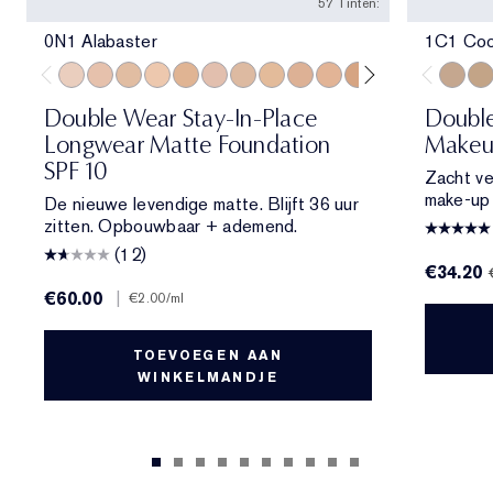
57 Tinten:
0N1 Alabaster
1C1 Coo
0N1 Alabaster
1N0 Porcelain
1W0 Warm Porcelain
1N1 Ivory Nude
1W1 Bone
1C2 Petal
1N2 Ecru
1W2 Sand
2C1 Pure Beige
2N1 Desert Beige
2W1 Dawn
2W1.5 Natural 
2C2 Pale A
2N2 Buf
1C1 Co
2W2
2W
Double Wear Stay-In-Place
Doubl
Longwear Matte Foundation
Makeu
SPF 10
Zacht ve
make-up d
De nieuwe levendige matte. Blijft 36 uur
zitten. Opbouwbaar + ademend.
(12)
€34.20
€60.00
|
€2.00
/ml
TOEVOEGEN AAN
WINKELMANDJE