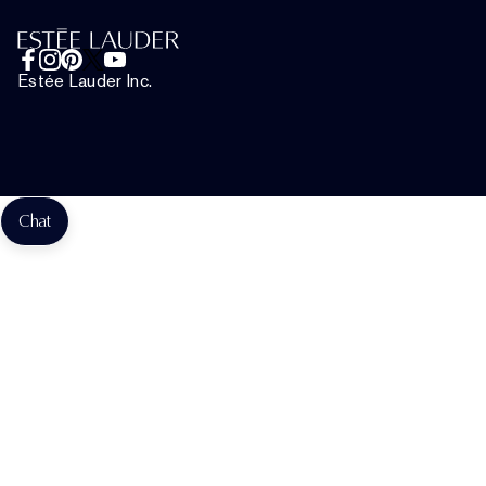
Chat met ons
Algemene voorwaarden
Gebruiksvoorwaarden
Estée Lauder Inc.
Beheren van websitecookies
Chat