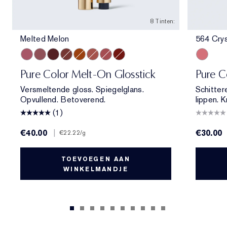
8 Tinten:
Melted Melon
564 Crys
Melted Melon
Melted Mauve
Melted Scarlet
Melted Maple
Melted Tangerine
Melted Blush
Melted Rose
Melted Garnet
564 Crys
Pure Color Melt-On Glosstick
Pure Co
Versmeltende gloss. Spiegelglans.
Schitter
Opvullend. Betoverend.
lippen. K
(1)
€40.00
|
€30.00
€22.22
/g
TOEVOEGEN AAN
WINKELMANDJE