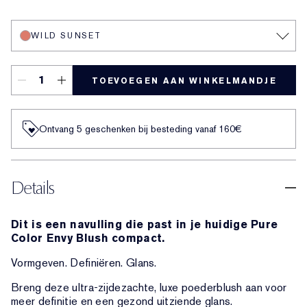
Wild Sunset
490 Mauve Mystique
480 Spiked Berry
220 Pink Kiss
310 Peach Passion
Sensuous Rose
420 Rebellious Rose
140 Alluring Rose
430 Rose Exposed
Pink Tease
Lovers Blush
Forbidden Berry
WILD SUNSET
TOEVOEGEN AAN WINKELMANDJE
Ontvang 5 geschenken bij besteding vanaf 160€
Details
Dit is een navulling die past in je huidige Pure
Color Envy Blush compact.
Vormgeven. Definiëren. Glans.
Breng deze ultra-zijdezachte, luxe poederblush aan voor
meer definitie en een gezond uitziende glans.