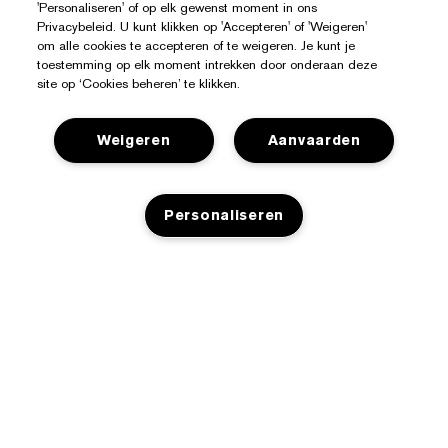
'Personaliseren' of op elk gewenst moment in ons
Privacybeleid. U kunt klikken op 'Accepteren' of 'Weigeren'
om alle cookies te accepteren of te weigeren. Je kunt je
toestemming op elk moment intrekken door onderaan deze
site op ‘Cookies beheren’ te klikken.
Weigeren
Aanvaarden
Hulp Nodig?
Personaliseren
Mijn bestelling volgen
Over Estée Lauder
Contact opnemen
Toezeggingen
NIET OP VOORRAAD
Contacteer Fabrikant
Shop
Bedrijfsinformatie
Verzendinformatie
Aanbiedingen
Ingrediënten Glossarium
Retourneren en inruilen
Privacy En Voorwaarden
Store Locator
Vacatures
Veelgestelde vragen
Privacybeleid