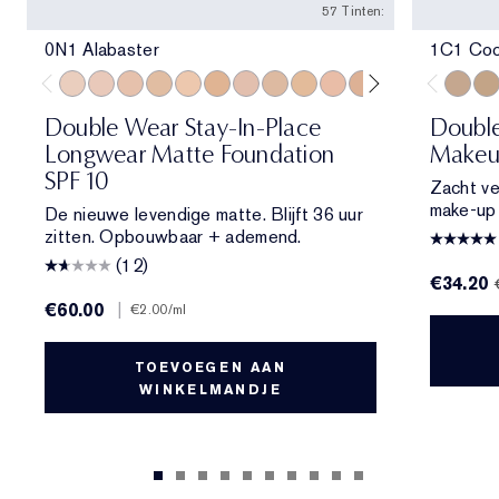
57 Tinten:
0N1 Alabaster
1C1 Coo
0N1 Alabaster
1C0 Shell
1N0 Porcelain
1W0 Warm Porcelain
1N1 Ivory Nude
1W1 Bone
1C2 Petal
1N2 Ecru
1W2 Sand
2C0 Cool Vanilla
2C1 Pure Beige
2N1 Desert Be
2W1 Dawn
2W1.5 N
1C1 Co
2C2 
2W
Double Wear Stay-In-Place
Doubl
Longwear Matte Foundation
Makeu
SPF 10
Zacht ve
make-up d
De nieuwe levendige matte. Blijft 36 uur
zitten. Opbouwbaar + ademend.
(12)
€34.20
€60.00
|
€2.00
/ml
TOEVOEGEN AAN
WINKELMANDJE