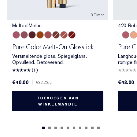
8 Tinten:
Melted Melon
420 Reb
Melted Melon
Melted Mauve
Melted Scarlet
Melted Tangerine
Melted Rose
Melted Maple
Melted Blush
Melted Garnet
420 Re
840
Pure Color Melt-On Glosstick
Pure C
Versmeltende gloss. Spiegelglans.
Langhoud
Opvullend. Betoverend.
romige fi
(1)
€40.00
|
€48.00
€22.22
/g
TOEVOEGEN AAN
WINKELMANDJE