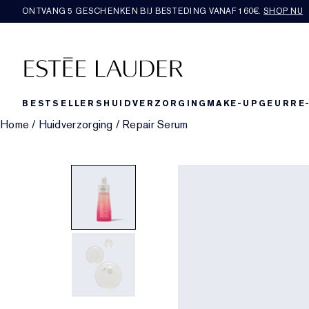
ONTVANG 5 GESCHENKEN BIJ BESTEDING VANAF 160€.
SHOP NU
BESTSELLERS
HUIDVERZORGING
MAKE-UP
GEUR
RE
Home
/
Huidverzorging
/
Repair Serum