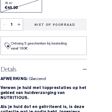
35 ml
€45.00
NIET OP VOORRAAD
Ontvang 5 geschenken bij besteding
vanaf 160€
Details
AFWERKING:
Glanzend
Verwen je huid met topprestaties op het
gebied van huidverzorging van
NUTRITIOUS.
Als je huid dof en geïrriteerd is, is deze
collectie wat je nodig hebt. Ingenieus