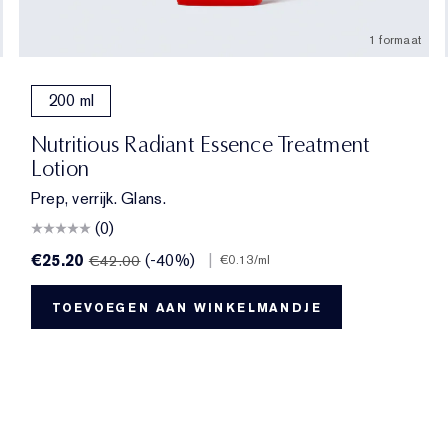
1 formaat
200 ml
Nutritious Radiant Essence Treatment
Lotion
Prep, verrijk. Glans.
(0)
€25.20
(-40%)
|
€42.00
€0.13
/ml
TOEVOEGEN AAN WINKELMANDJE