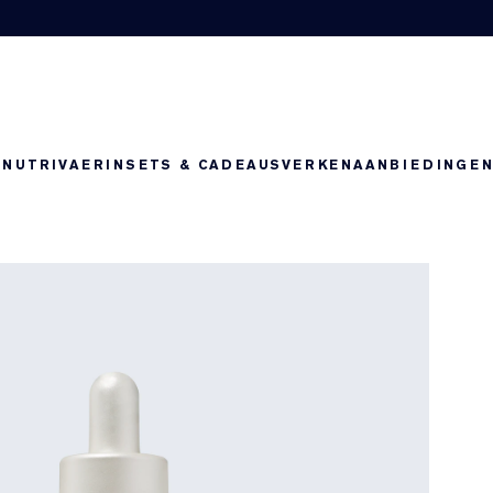
-NUTRIV
AERIN
SETS & CADEAUS
VERKEN
AANBIEDINGE