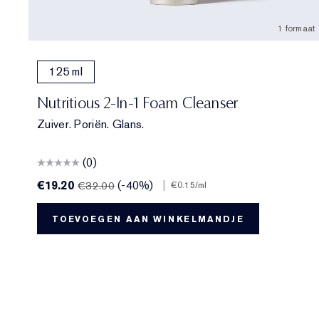
1 formaat
125 ml
Nutritious 2-In-1 Foam Cleanser
Zuiver. Poriën. Glans.
(0)
€19.20
(-40%)
|
€32.00
€0.15
/ml
TOEVOEGEN AAN WINKELMANDJE