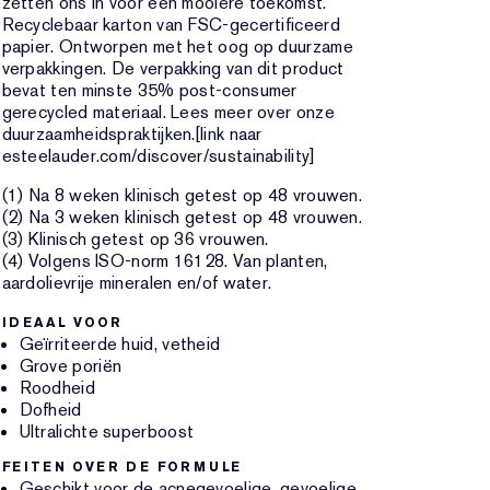
zetten ons in voor een mooiere toekomst.
Recyclebaar karton van FSC-gecertificeerd
papier. Ontworpen met het oog op duurzame
verpakkingen. De verpakking van dit product
bevat ten minste 35% post-consumer
gerecycled materiaal. Lees meer over onze
duurzaamheidspraktijken.[link naar
esteelauder.com/discover/sustainability]
(1) Na 8 weken klinisch getest op 48 vrouwen.
(2) Na 3 weken klinisch getest op 48 vrouwen.
(3) Klinisch getest op 36 vrouwen.
(4) Volgens ISO-norm 16128. Van planten,
aardolievrije mineralen en/of water.
IDEAAL VOOR
Geïrriteerde huid, vetheid
Grove poriën
Roodheid
Dofheid
Ultralichte superboost
FEITEN OVER DE FORMULE
Geschikt voor de acnegevoelige, gevoelige,