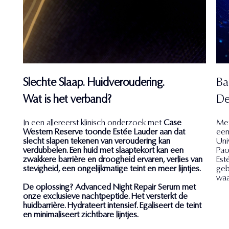
Slechte Slaap. Huidveroudering.
Ba
Wat is het verband?
De
In een allereerst klinisch onderzoek met
Case
Met
Western Reserve
toonde Estée Lauder aan dat
een
slecht slapen tekenen van veroudering kan
Univ
verdubbelen. Een huid met slaaptekort kan een
Pao
zwakkere barrière en droogheid ervaren, verlies van
Est
stevigheid, een ongelijkmatige teint en meer lijntjes.
geb
waa
De oplossing? Advanced Night Repair Serum met
onze exclusieve nachtpeptide. Het versterkt de
huidbarrière. Hydrateert intensief. Egaliseert de teint
en minimaliseert zichtbare lijntjes.