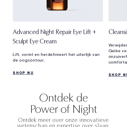
Advanced Night Repair Eye Lift +
Cleans
Sculpt Eye Cream
Verwijde
Gelée ve
Lift, vormt en herdefinieert het uiterlijk van
onzuiver
de oogcontour.
comforta
SHOP NU
SHOP N
Ontdek de
Power of Night
Ontdek meer over onze innovatieve
wetenschap en expertise over slaap.