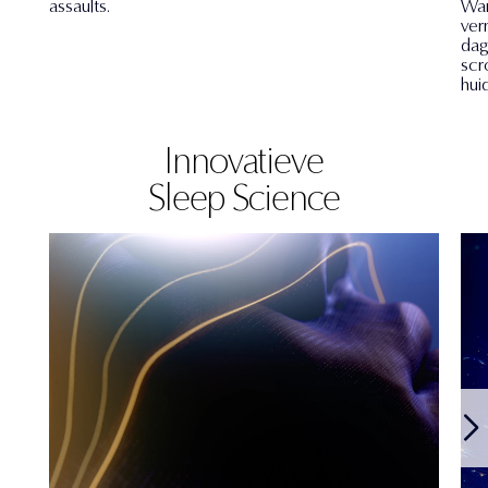
assaults.
Wan
ver
dag
scr
huid
Innovatieve
Sleep Science