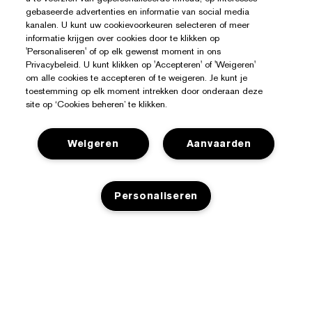
gebaseerde advertenties en informatie van social media
kanalen. U kunt uw cookievoorkeuren selecteren of meer
informatie krijgen over cookies door te klikken op
'Personaliseren' of op elk gewenst moment in ons
Privacybeleid. U kunt klikken op 'Accepteren' of 'Weigeren'
om alle cookies te accepteren of te weigeren. Je kunt je
toestemming op elk moment intrekken door onderaan deze
site op ‘Cookies beheren’ te klikken.
Hulp Nodig?
Weigeren
Aanvaarden
Mijn bestelling volgen
Over Estée Lauder
Personaliseren
Contact opnemen
Toezeggingen
Contacteer Fabrikant
Shop
Bedrijfsinformatie
Verzendinformatie
Aanbiedingen
Ingrediënten Glossarium
Retourneren en inruilen
Privacy En Voorwaarden
Store Locator
Vacatures
Veelgestelde vragen
Privacybeleid