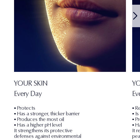
YOUR SKIN
YO
Every Day
Ev
▪ Protects
▪ R
▪ Has a stronger, thicker barrier
▪ I
▪ Produces the most oil
▪ P
▪ Has a higher pH level
▪ H
It strengthens its protective
It 
defenses against environmental
pea