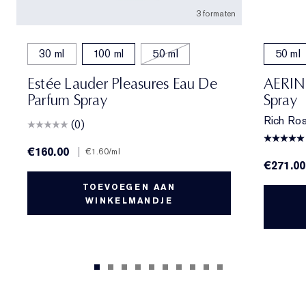
3 formaten
30 ml
100 ml
50 ml
50 ml
Estée Lauder Pleasures Eau De
AERIN 
Parfum Spray
Spray
Rich Ros
(0)
€160.00
|
€1.60
/ml
€271.00
TOEVOEGEN AAN
WINKELMANDJE