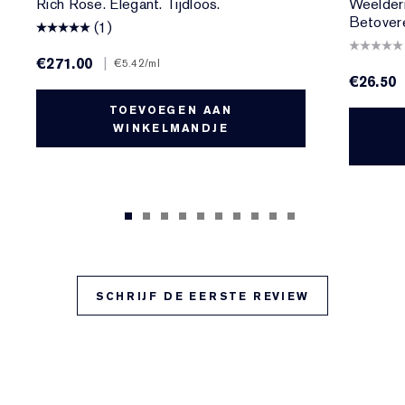
Rich Rose. Elegant. Tijdloos.
Weelderi
Betover
(1)
€271.00
|
€5.42
/ml
€26.50
TOEVOEGEN AAN
WINKELMANDJE
SCHRIJF DE EERSTE REVIEW