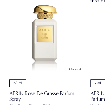
BEST S
1 formaat
50 ml
7 ml
AERIN Rose De Grasse Parfum
AERIN
Spray
Parfu