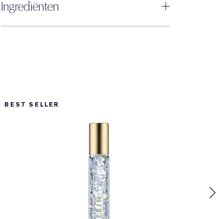
Ingrediënten
BEST SELLER
A
B