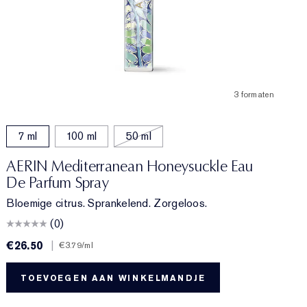
3 formaten
7 ml
100 ml
50 ml
AERIN Mediterranean Honeysuckle Eau
De Parfum Spray
Bloemige citrus. Sprankelend. Zorgeloos.
(0)
€26.50
|
€
€3.79
/ml
TOEVOEGEN AAN WINKELMANDJE