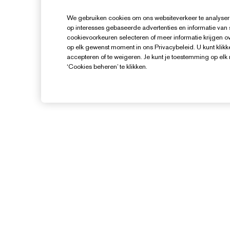
We gebruiken cookies om ons websiteverkeer te analysere
op interesses gebaseerde advertenties en informatie van
cookievoorkeuren selecteren of meer informatie krijgen ove
op elk gewenst moment in ons Privacybeleid. U kunt klikke
accepteren of te weigeren. Je kunt je toestemming op el
‘Cookies beheren’ te klikken.
Hulp Nodig?
Mijn bestelling volgen
Contact opnemen
B
Contacteer Fabrikant
I
Verzendinformatie
V
Retourneren en inruilen