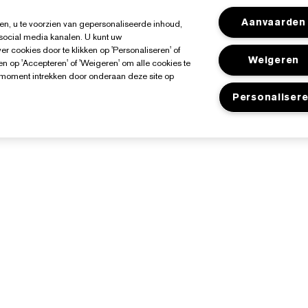
Aanvaarden
n, u te voorzien van gepersonaliseerde inhoud,
 social media kanalen. U kunt uw
r cookies door te klikken op 'Personaliseren' of
Weigeren
n op 'Accepteren' of 'Weigeren' om alle cookies te
k moment intrekken door onderaan deze site op
Personaliser
Over Estée Lauder
Shop
Toezeggingen
Aanbiedingen
edrijfsinformatie
Store Locator
ngrediënten Glossarium
acatures