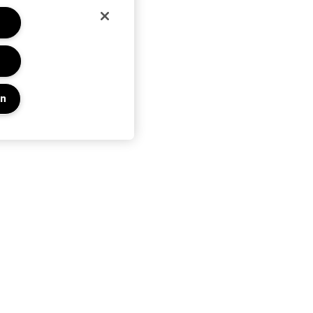
en
Privacy En Voorwaarden
Privacybeleid
Algemene voorwaarden
Gebruiksvoorwaarden
Beheren van websitecookies