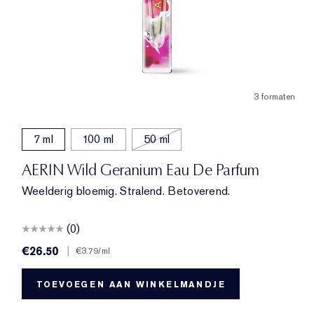
3 formaten
7 ml
100 ml
50 ml
AERIN Wild Geranium Eau De Parfum
Weelderig bloemig. Stralend. Betoverend.
(0)
€26.50
|
€3.79
/ml
TOEVOEGEN AAN WINKELMANDJE