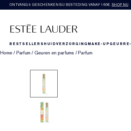
ONTVANG 5 GESCHENKEN BIJ BESTEDING VANAF 160€.
SHOP NU
BESTSELLERS
HUIDVERZORGING
MAKE-UP
GEUR
RE
Home
/
Parfum
/
Geuren en parfums
/
Parfum