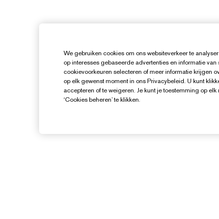
We gebruiken cookies om ons websiteverkeer te analysere
op interesses gebaseerde advertenties en informatie van
cookievoorkeuren selecteren of meer informatie krijgen ove
op elk gewenst moment in ons Privacybeleid. U kunt klikke
accepteren of te weigeren. Je kunt je toestemming op el
‘Cookies beheren’ te klikken.
Hulp Nodig?
Mijn bestelling volgen
Contact opnemen
B
Contacteer Fabrikant
I