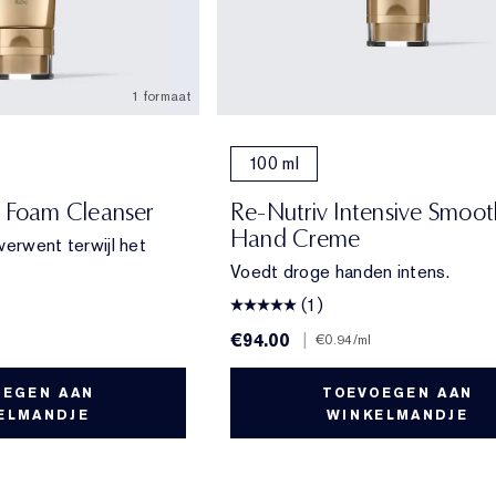
1 formaat
100 ml
h Foam Cleanser
Re-Nutriv Intensive Smoot
Hand Creme
 verwent terwijl het
Voedt droge handen intens.
(1)
€94.00
|
€0.94
/ml
OEGEN AAN
TOEVOEGEN AAN
ELMANDJE
WINKELMANDJE