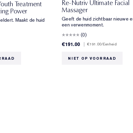
Re-Nutriv Ultimate Facial
Youth Treatment
Massager
zing Power
Geeft de huid zichtbaar nieuwe e
eldert. Maakt de huid
een verwenmoment.
(0)
€191.00
|
l
€191.00
/Eenheid
RRAAD
NIET OP VOORRAAD