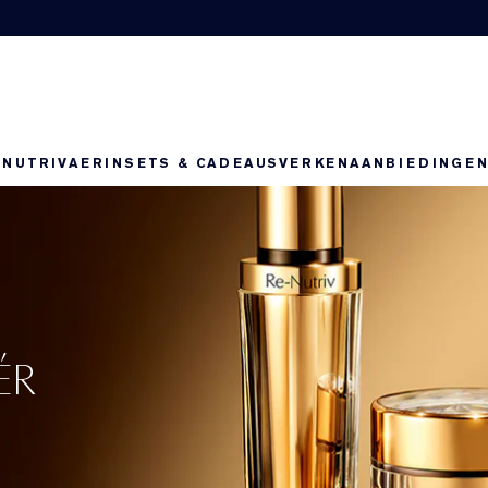
-NUTRIV
AERIN
SETS & CADEAUS
VERKEN
AANBIEDINGE
,
ER