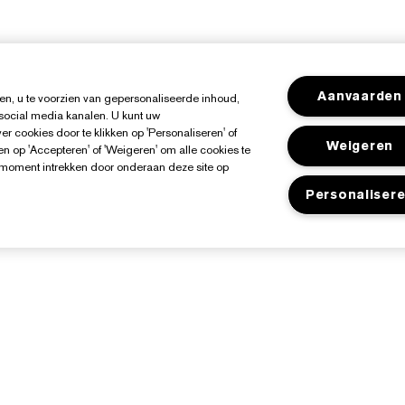
Aanvaarden
n, u te voorzien van gepersonaliseerde inhoud,
 social media kanalen. U kunt uw
r cookies door te klikken op 'Personaliseren' of
Weigeren
n op 'Accepteren' of 'Weigeren' om alle cookies te
k moment intrekken door onderaan deze site op
Personaliser
Over Estée Lauder
Shop
Toezeggingen
Aanbiedingen
edrijfsinformatie
Store Locator
ngrediënten Glossarium