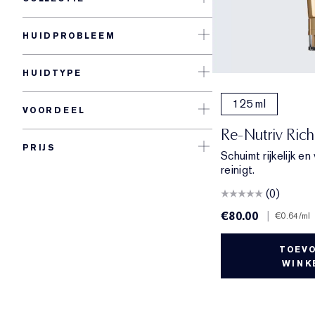
HUIDPROBLEEM
HUIDTYPE
125 ml
VOORDEEL
Re-Nutriv Ric
PRIJS
Schuimt rijkelijk en
reinigt.
(0)
€80.00
|
€0.64
/ml
TOEV
WINK