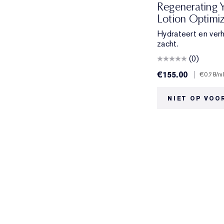
Regenerating 
Lotion Optimi
Hydrateert en verh
zacht.
(0)
€155.00
|
€0.78
/m
NIET OP VOO