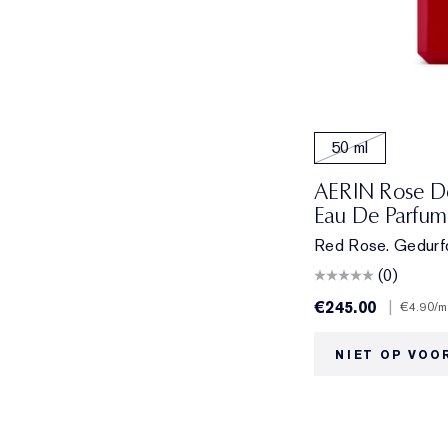
50 ml
AERIN Rose D
Eau De Parfum
Red Rose. Gedurfd
(0)
€245.00
|
€4.90
/m
NIET OP VOO